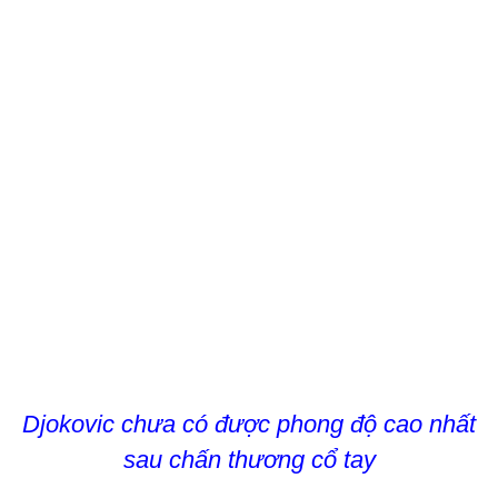
Djokovic chưa có được phong độ cao nhất
sau chấn thương cổ tay