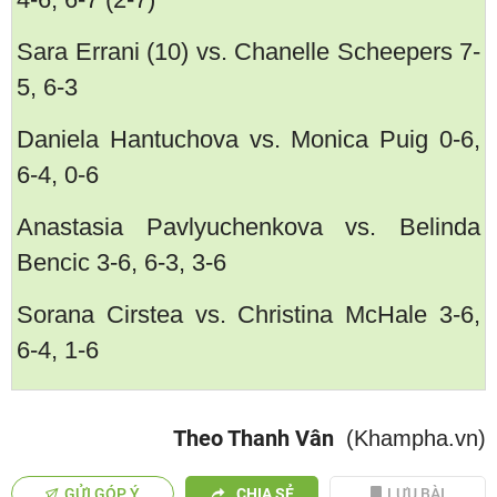
Sara Errani (10) vs. Chanelle Scheepers 7-
5, 6-3
Daniela Hantuchova vs. Monica Puig 0-6,
6-4, 0-6
Anastasia Pavlyuchenkova vs. Belinda
Bencic 3-6, 6-3, 3-6
Sorana Cirstea vs. Christina McHale 3-6,
6-4, 1-6
Theo Thanh Vân
(Khampha.vn)
GỬI GÓP Ý
CHIA SẺ
LƯU BÀI