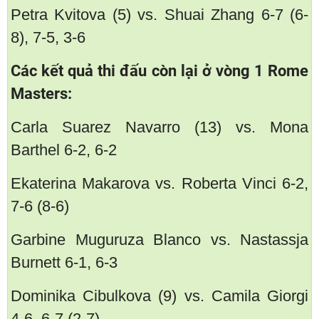
Petra Kvitova (5) vs. Shuai Zhang 6-7 (6-
8), 7-5, 3-6
Các kết quả thi đấu còn lại ở vòng 1 Rome
Masters:
Carla Suarez Navarro (13) vs. Mona
Barthel 6-2, 6-2
Ekaterina Makarova vs. Roberta Vinci 6-2,
7-6 (8-6)
Garbine Muguruza Blanco vs. Nastassja
Burnett 6-1, 6-3
Dominika Cibulkova (9) vs. Camila Giorgi
4-6, 6-7 (2-7)