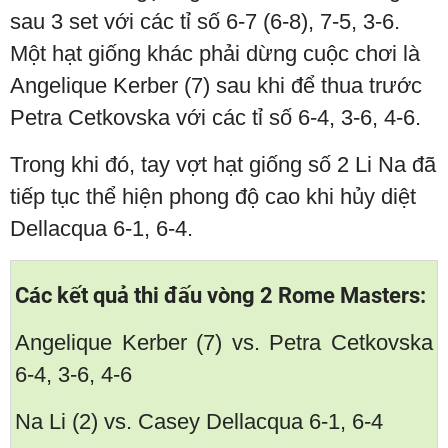
sau 3 set với các tỉ số 6-7 (6-8), 7-5, 3-6.
Một hạt giống khác phải dừng cuộc chơi là
Angelique Kerber (7) sau khi để thua trước
Petra Cetkovska với các tỉ số 6-4, 3-6, 4-6.
Trong khi đó, tay vợt hạt giống số 2 Li Na đã
tiếp tục thể hiện phong độ cao khi hủy diệt
Dellacqua 6-1, 6-4.
Các kết quả thi đấu vòng 2 Rome Masters:
Angelique Kerber (7) vs. Petra Cetkovska
6-4, 3-6, 4-6
Na Li (2) vs. Casey Dellacqua 6-1, 6-4