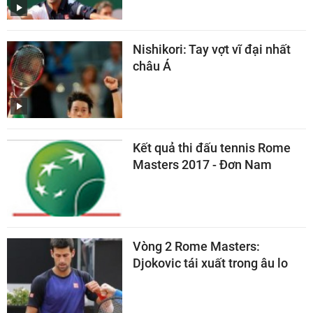
Nishikori: Tay vợt vĩ đại nhất
châu Á
Kết quả thi đấu tennis Rome
Masters 2017 - Đơn Nam
Vòng 2 Rome Masters:
Djokovic tái xuất trong âu lo