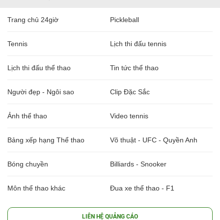
Trang chủ 24giờ
Pickleball
Tennis
Lịch thi đấu tennis
Lịch thi đấu thể thao
Tin tức thể thao
Người đẹp - Ngôi sao
Clip Đặc Sắc
Ảnh thể thao
Video tennis
Bảng xếp hạng Thể thao
Võ thuật - UFC - Quyền Anh
Bóng chuyền
Billiards - Snooker
Môn thể thao khác
Đua xe thể thao - F1
LIÊN HỆ QUẢNG CÁO