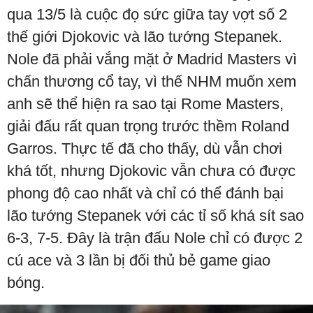
qua 13/5 là cuộc đọ sức giữa tay vợt số 2
thế giới Djokovic và lão tướng Stepanek.
Nole đã phải vắng mặt ở Madrid Masters vì
chấn thương cổ tay, vì thế NHM muốn xem
anh sẽ thể hiện ra sao tại Rome Masters,
giải đấu rất quan trọng trước thềm Roland
Garros. Thực tế đã cho thấy, dù vẫn chơi
khá tốt, nhưng Djokovic vẫn chưa có được
phong độ cao nhất và chỉ có thể đánh bại
lão tướng Stepanek với các tỉ số khá sít sao
6-3, 7-5. Đây là trận đấu Nole chỉ có được 2
cú ace và 3 lần bị đối thủ bẻ game giao
bóng.