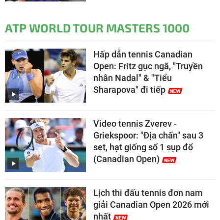
ATP WORLD TOUR MASTERS 1000
Hấp dẫn tennis Canadian
Open: Fritz gục ngã, "Truyền
nhân Nadal" & "Tiểu
Sharapova" đi tiếp
Video tennis Zverev -
Griekspoor: "Địa chấn" sau 3
set, hạt giống số 1 sụp đổ
(Canadian Open)
Lịch thi đấu tennis đơn nam
giải Canadian Open 2026 mới
nhất