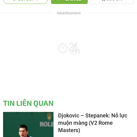
TIN LIÊN QUAN
Djokovic – Stepanek: Nỗ lực
muộn màng (V2 Rome
Masters)