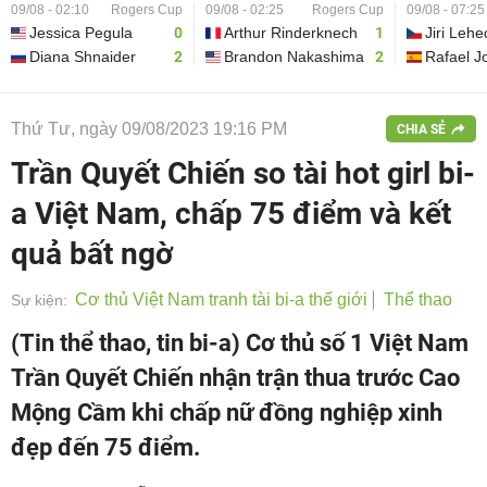
09/08 - 02:10
Rogers Cup
09/08 - 02:25
Rogers Cup
09/08 - 07:25
Jessica Pegula
0
Arthur Rinderknech
1
Jiri Lehe
Diana Shnaider
2
Brandon Nakashima
2
Rafael J
Thứ Tư, ngày 09/08/2023 19:16 PM
CHIA SẺ
Trần Quyết Chiến so tài hot girl bi-
a Việt Nam, chấp 75 điểm và kết
quả bất ngờ
Cơ thủ Việt Nam tranh tài bi-a thế giới
Thể thao
Sự kiện:
(Tin thể thao, tin bi-a) Cơ thủ số 1 Việt Nam
Trần Quyết Chiến nhận trận thua trước Cao
Mộng Cầm khi chấp nữ đồng nghiệp xinh
đẹp đến 75 điểm.