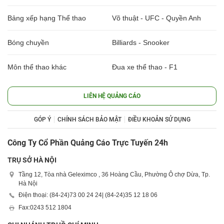
Bảng xếp hạng Thể thao
Võ thuật - UFC - Quyền Anh
Bóng chuyền
Billiards - Snooker
Môn thể thao khác
Đua xe thể thao - F1
LIÊN HỆ QUẢNG CÁO
GÓP Ý
CHÍNH SÁCH BẢO MẬT
ĐIỀU KHOẢN SỬ DỤNG
Công Ty Cổ Phần Quảng Cáo Trực Tuyến 24h
TRỤ SỞ HÀ NỘI
Tầng 12, Tòa nhà Geleximco , 36 Hoàng Cầu, Phường Ô chợ Dừa, Tp.
Hà Nội
Điện thoại: (84-24)
73 00 24 24
| (84-24)
35 12 18 06
Fax:
0243 512 1804