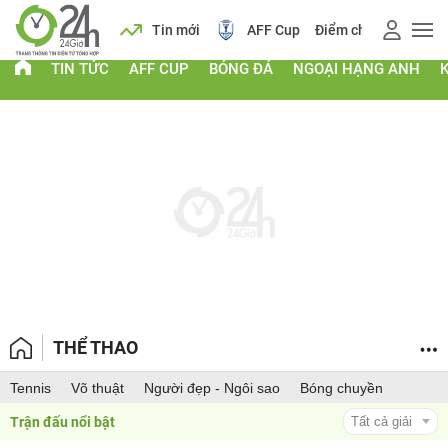
 vàng
Lịch
Tin mới
AFF Cup
Điểm chuẩn 2026
TIN TỨC
AFF CUP
BÓNG ĐÁ
NGOẠI HẠNG ANH
THỂ THAO
Tennis
Võ thuật
Người đẹp - Ngôi sao
Bóng chuyền
Trận đấu nổi bật 
Tất cả giải