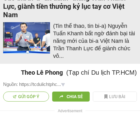
Lực, giành tiền thưởng kỷ lục tay cơ Việt
Nam
(Tin thể thao, tin bi-a) Nguyễn
Tuấn Khanh bất ngờ đánh bại tài
năng mới của bi-a Việt Nam là
Trần Thanh Lực để giành chức
vô...
Theo Lê Phong
(Tạp chí Du lịch TP.HCM)
Nguồn: https://tcdulichtphc...
GỬI GÓP Ý
CHIA SẺ
LƯU BÀI