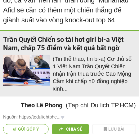
đó, cả Văn Tiến lẫn “thần đồng” Muhamad
Afid sẽ cần có thêm một chiến thắng để
giành suất vào vòng knock-out top 64.
Trần Quyết Chiến so tài hot girl bi-a Việt
Nam, chấp 75 điểm và kết quả bất ngờ
(Tin thể thao, tin bi-a) Cơ thủ số
1 Việt Nam Trần Quyết Chiến
nhận trận thua trước Cao Mộng
Cầm khi chấp nữ đồng nghiệp
xinh...
Theo Lê Phong
(Tạp chí Du lịch TP.HCM)
Nguồn: https://tcdulichtphc...
GỬI GÓP Ý
CHIA SẺ
LƯU BÀI