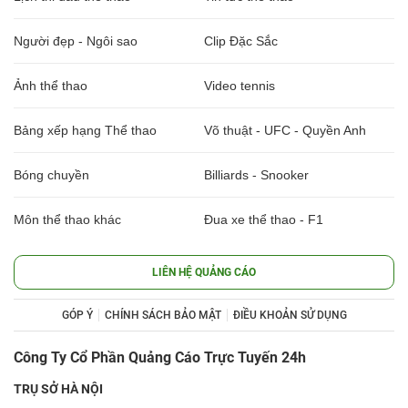
Người đẹp - Ngôi sao
Clip Đặc Sắc
Ảnh thể thao
Video tennis
Bảng xếp hạng Thể thao
Võ thuật - UFC - Quyền Anh
Bóng chuyền
Billiards - Snooker
Môn thể thao khác
Đua xe thể thao - F1
LIÊN HỆ QUẢNG CÁO
GÓP Ý
CHÍNH SÁCH BẢO MẬT
ĐIỀU KHOẢN SỬ DỤNG
Công Ty Cổ Phần Quảng Cáo Trực Tuyến 24h
TRỤ SỞ HÀ NỘI