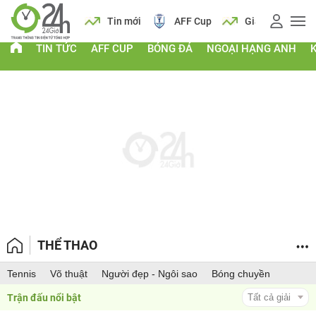
 vàng
Lịch
Tin mới
AFF Cup
Giá vàng
TIN TỨC
AFF CUP
BÓNG ĐÁ
NGOẠI HẠNG ANH
THỂ THAO
Tennis
Võ thuật
Người đẹp - Ngôi sao
Bóng chuyền
Trận đấu nổi bật 
Tất cả giải