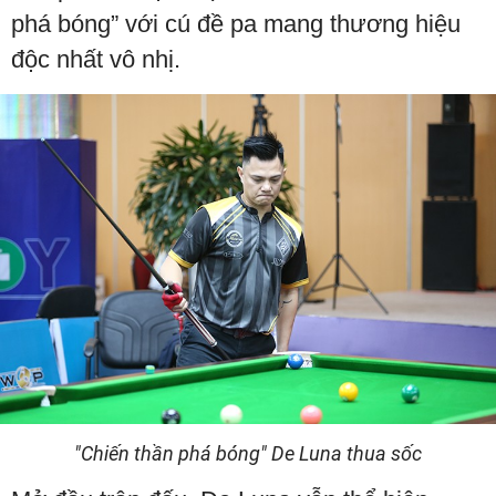
phá bóng” với cú đề pa mang thương hiệu
độc nhất vô nhị.
"Chiến thần phá bóng" De Luna thua sốc