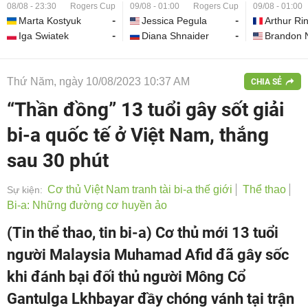
08/08 - 23:30
Rogers Cup
09/08 - 01:00
Rogers Cup
09/08 - 01:00
Marta Kostyuk
-
Jessica Pegula
-
Arthur Ri
Iga Swiatek
-
Diana Shnaider
-
Brandon 
Thứ Năm, ngày 10/08/2023 10:37 AM
CHIA SẺ
“Thần đồng” 13 tuổi gây sốt giải
bi-a quốc tế ở Việt Nam, thắng
sau 30 phút
Cơ thủ Việt Nam tranh tài bi-a thế giới
Thể thao
Sự kiện:
Bi-a: Những đường cơ huyền ảo
(Tin thể thao, tin bi-a) Cơ thủ mới 13 tuổi
người Malaysia Muhamad Afid đã gây sốc
khi đánh bại đối thủ người Mông Cổ
Gantulga Lkhbayar đầy chóng vánh tại trận