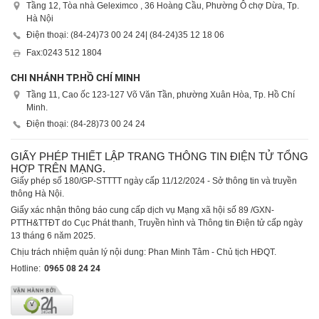
Tầng 12, Tòa nhà Geleximco , 36 Hoàng Cầu, Phường Ô chợ Dừa, Tp.
Hà Nội
Điện thoại: (84-24)
73 00 24 24
| (84-24)
35 12 18 06
Fax:
0243 512 1804
CHI NHÁNH TP.HỒ CHÍ MINH
Tầng 11, Cao ốc 123-127 Võ Văn Tần, phường Xuân Hòa, Tp. Hồ Chí
Minh.
Điện thoại: (84-28)
73 00 24 24
GIẤY PHÉP THIẾT LẬP TRANG THÔNG TIN ĐIỆN TỬ TỔNG
HỢP TRÊN MẠNG.
Giấy phép số 180/GP-STTTT ngày cấp 11/12/2024 - Sở thông tin và truyền
thông Hà Nội.
Giấy xác nhận thông báo cung cấp dịch vụ Mạng xã hội số 89 /GXN-
PTTH&TTĐT do Cục Phát thanh, Truyền hình và Thông tin Điện tử cấp ngày
13 tháng 6 năm 2025.
Chịu trách nhiệm quản lý nội dung: Phan Minh Tâm - Chủ tịch HĐQT.
Hotline:
0965 08 24 24