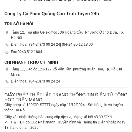
GÓP Ý
CHÍNH SÁCH BẢO MẬT
ĐIỀU KHOẢN SỬ DỤNG
Công Ty Cổ Phần Quảng Cáo Trực Tuyến 24h
TRỤ SỞ HÀ NỘI
Tầng 12, Tòa nhà Geleximco , 36 Hoàng Cầu, Phường Ô chợ Dừa, Tp.
Hà Nội
Điện thoại: (84-24)
73 00 24 24
| (84-24)
35 12 18 06
Fax:
0243 512 1804
CHI NHÁNH TP.HỒ CHÍ MINH
Tầng 11, Cao ốc 123-127 Võ Văn Tần, phường Xuân Hòa, Tp. Hồ Chí
Minh.
Điện thoại: (84-28)
73 00 24 24
GIẤY PHÉP THIẾT LẬP TRANG THÔNG TIN ĐIỆN TỬ TỔNG
HỢP TRÊN MẠNG.
Giấy phép số 180/GP-STTTT ngày cấp 11/12/2024 - Sở thông tin và truyền
thông Hà Nội.
Giấy xác nhận thông báo cung cấp dịch vụ Mạng xã hội số 89 /GXN-
PTTH&TTĐT do Cục Phát thanh, Truyền hình và Thông tin Điện tử cấp ngày
13 tháng 6 năm 2025.