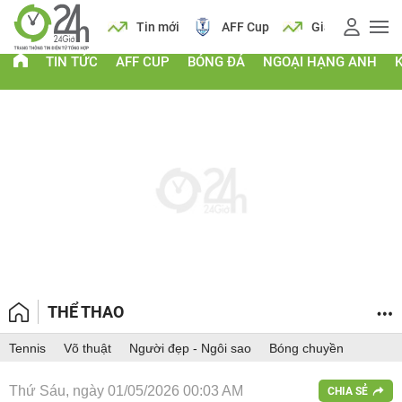
 vàng
Lịch
Tin mới
AFF Cup
Giá vàng
TIN TỨC
AFF CUP
BÓNG ĐÁ
NGOẠI HẠNG ANH
THỂ THAO
Tennis
Võ thuật
Người đẹp - Ngôi sao
Bóng chuyền
Thứ Sáu, ngày 01/05/2026 00:03 AM
CHIA SẺ