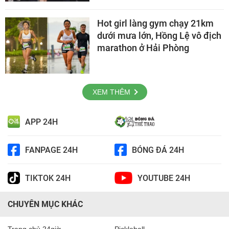
Hot girl làng gym chạy 21km
dưới mưa lớn, Hồng Lệ vô địch
marathon ở Hải Phòng
XEM THÊM
APP 24H
FANPAGE 24H
BÓNG ĐÁ 24H
TIKTOK 24H
YOUTUBE 24H
CHUYÊN MỤC KHÁC