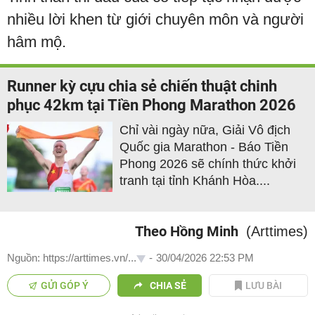
nhiều lời khen từ giới chuyên môn và người
hâm mộ.
Runner kỳ cựu chia sẻ chiến thuật chinh
phục 42km tại Tiền Phong Marathon 2026
Chỉ vài ngày nữa, Giải Vô địch
Quốc gia Marathon - Báo Tiền
Phong 2026 sẽ chính thức khởi
tranh tại tỉnh Khánh Hòa....
Theo Hồng Minh
(Arttimes)
Nguồn: https://arttimes.vn/...
-
30/04/2026 22:53 PM
GỬI GÓP Ý
CHIA SẺ
LƯU BÀI