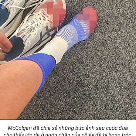
McColgan đã chia sẻ những bức ảnh sau cuộc đua
cho thấy lớp da ở ngón chân của cô ấy đã bị bong tróc.