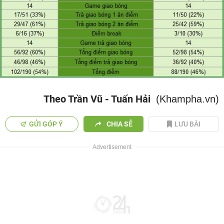
Theo Trần Vũ - Tuấn Hải
(Khampha.vn)
GỬI GÓP Ý
CHIA SẺ
LƯU BÀI