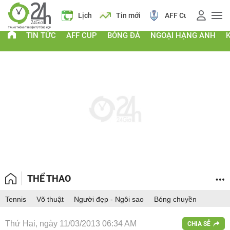
 vàng
Lịch
Tin mới
AFF Cup
Giá vàng
TIN TỨC
AFF CUP
BÓNG ĐÁ
NGOẠI HẠNG ANH
THỂ THAO
Tennis
Võ thuật
Người đẹp - Ngôi sao
Bóng chuyền
Thứ Hai, ngày 11/03/2013 06:34 AM
CHIA SẺ