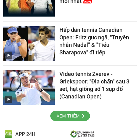
mới nhất
Hấp dẫn tennis Canadian
Open: Fritz gục ngã, "Truyền
nhân Nadal" & "Tiểu
Sharapova" đi tiếp
Video tennis Zverev -
Griekspoor: "Địa chấn" sau 3
set, hạt giống số 1 sụp đổ
(Canadian Open)
XEM THÊM
APP 24H