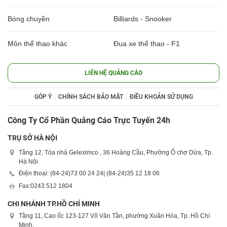
Bóng chuyền
Billiards - Snooker
Môn thể thao khác
Đua xe thể thao - F1
LIÊN HỆ QUẢNG CÁO
GÓP Ý
CHÍNH SÁCH BẢO MẬT
ĐIỀU KHOẢN SỬ DỤNG
Công Ty Cổ Phần Quảng Cáo Trực Tuyến 24h
TRỤ SỞ HÀ NỘI
Tầng 12, Tòa nhà Geleximco , 36 Hoàng Cầu, Phường Ô chợ Dừa, Tp.
Hà Nội
Điện thoại: (84-24)
73 00 24 24
| (84-24)
35 12 18 06
Fax:
0243 512 1804
CHI NHÁNH TP.HỒ CHÍ MINH
Tầng 11, Cao ốc 123-127 Võ Văn Tần, phường Xuân Hòa, Tp. Hồ Chí
Minh.