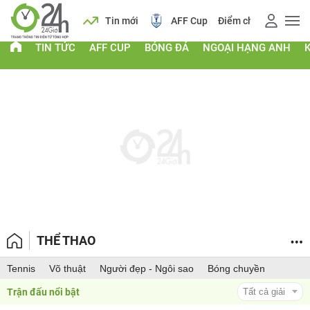
 vàng
Lịch
Tin mới
AFF Cup
Điểm chuẩn 2026
TIN TỨC
AFF CUP
BÓNG ĐÁ
NGOẠI HẠNG ANH
THỂ THAO
Tennis
Võ thuật
Người đẹp - Ngôi sao
Bóng chuyền
Trận đấu nổi bật 
Tất cả giải