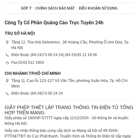
GÓP Ý
CHÍNH SÁCH BẢO MẬT
ĐIỀU KHOẢN SỬ DỤNG
Công Ty Cổ Phần Quảng Cáo Trực Tuyến 24h
TRỤ SỞ HÀ NỘI
Tầng 12, Tòa nhà Geleximco , 36 Hoàng Cầu, Phường Ô chợ Dừa, Tp.
Hà Nội
Điện thoại: (84-24)
73 00 24 24
| (84-24)
35 12 18 06
Fax:
0243 512 1804
CHI NHÁNH TP.HỒ CHÍ MINH
Tầng 11, Cao ốc 123-127 Võ Văn Tần, phường Xuân Hòa, Tp. Hồ Chí
Minh.
Điện thoại: (84-28)
73 00 24 24
GIẤY PHÉP THIẾT LẬP TRANG THÔNG TIN ĐIỆN TỬ TỔNG
HỢP TRÊN MẠNG.
Giấy phép số 180/GP-STTTT ngày cấp 11/12/2024 - Sở thông tin và truyền
thông Hà Nội.
Giấy xác nhận thông báo cung cấp dịch vụ Mạng xã hội số 89 /GXN-
PTTH&TTĐT do Cục Phát thanh, Truyền hình và Thông tin Điện tử cấp ngày