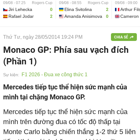
09/08 - 07:25
Rogers Cup
09/08 - 08:55
Rogers Cup
09/08 - 09:00
Jiri Lehecka
0
Elina Svitolina
2
Arthur Fil
Rafael Jodar
2
Amanda Anisimova
0
Cameron 
Thứ Tư, ngày 28/05/2014 19:24 PM
CHIA SẺ
Monaco GP: Phía sau vạch đích
(Phần 1)
F1 2026 - Đua xe công thức 1
Sự kiện:
Mercedes tiếp tục thể hiện sức mạnh của
mình tại chặng Monaco GP.
Mercedes tiếp tục thể hiện sức mạnh của
mình trên đường đua có tốc độ thấp tại
Monte Carlo bằng chiến thắng 1-2 thứ 5 liên