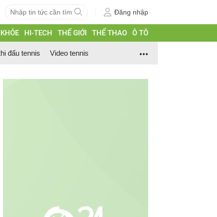
Đăng nhập
 KHỎE
HI-TECH
THẾ GIỚI
THỂ THAO
Ô TÔ
thi đấu tennis
Video tennis