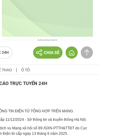
Advertisement
CHIA SẺ
E 24H
Ể THAO
Ô TÔ
CÁO TRỰC TUYẾN 24H
HÔNG TIN ĐIỆN TỬ TỔNG HỢP TRÊN MẠNG.
p 11/12/2024 - Sở thông tin và truyền thông Hà Nội.
 dịch vụ Mạng xã hội số 89 /GXN-PTTH&TTĐT do Cục
in Điện tử cấp ngày 13 tháng 6 năm 2025.