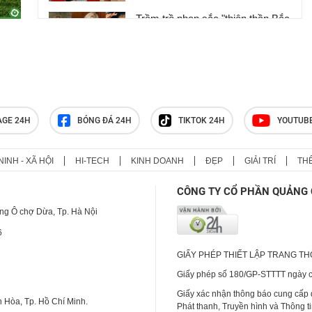
Trầm trồ nhan sắc "thiên thần Bắc
Âu", chân chạy sở hữu cơ thể
đẹp khó tin
"Tiểu Lữ Bố" một kích hạ Tần
Minh, 4 cao thủ Lương Sơn phải
đánh hội đồng
AGE 24H
BÓNG ĐÁ 24H
TIKTOK 24H
YOUTUB
NINH - XÃ HỘI
HI-TECH
KINH DOANH
ĐẸP
GIẢI TRÍ
TH
CÔNG TY CỔ PHẦN QUẢNG 
ng Ô chợ Dừa, Tp. Hà Nội
6
GIẤY PHÉP THIẾT LẬP TRANG T
Giấy phép số 180/GP-STTTT ngày cấ
Giấy xác nhận thông báo cung cấp
 Hòa, Tp. Hồ Chí Minh.
Phát thanh, Truyền hình và Thông t