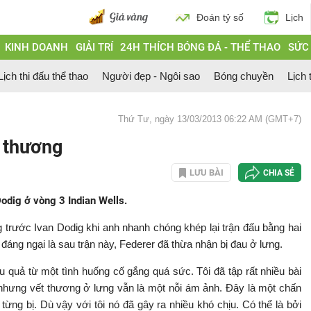
Đoán tỷ số
Lịch
KINH DOANH
GIẢI TRÍ
24H THÍCH BÓNG ĐÁ - THỂ THAO
SỨC
Lịch thi đấu thể thao
Người đẹp - Ngôi sao
Bóng chuyền
Lịch 
Thứ Tư, ngày 13/03/2013 06:22 AM (GMT+7)
n thương
LƯU BÀI
CHIA SẺ
Dodig ở vòng 3 Indian Wells.
g trước Ivan Dodig khi anh nhanh chóng khép lại trận đấu bằng hai
u đáng ngại là sau trận này, Federer đã thừa nhận bị đau ở lưng.
 quả từ một tình huống cố gắng quá sức. Tôi đã tập rất nhiều bài
n nhưng vết thương ở lưng vẫn là một nỗi ám ảnh. Đây là một chấn
từng bị. Dù vậy với tôi nó đã gây ra nhiều khó chịu. Có thể là bởi