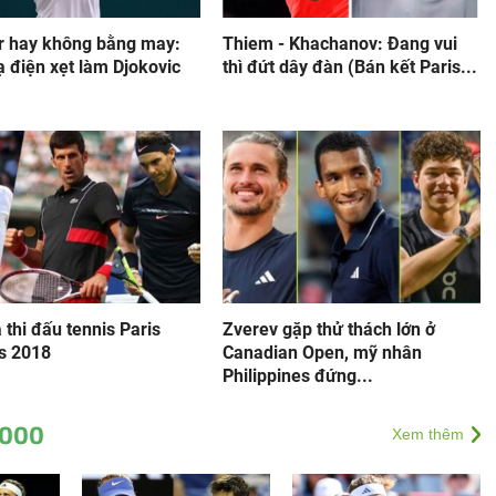
r hay không bằng may:
Thiem - Khachanov: Đang vui
 điện xẹt làm Djokovic
thì đứt dây đàn (Bán kết Paris...
 thi đấu tennis Paris
Zverev gặp thử thách lớn ở
s 2018
Canadian Open, mỹ nhân
Philippines đứng...
1000
Xem thêm