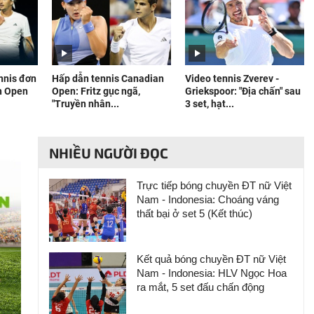
ennis đơn
Hấp dẫn tennis Canadian
Video tennis Zverev -
n Open
Open: Fritz gục ngã,
Griekspoor: "Địa chấn" sau
"Truyền nhân...
3 set, hạt...
NHIỀU NGƯỜI ĐỌC
Trực tiếp bóng chuyền ĐT nữ Việt
Nam - Indonesia: Choáng váng
thất bại ở set 5 (Kết thúc)
Kết quả bóng chuyền ĐT nữ Việt
Nam - Indonesia: HLV Ngọc Hoa
ra mắt, 5 set đấu chấn động