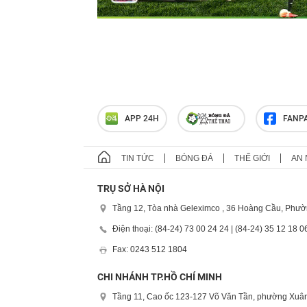
APP 24H
FANP
TIN TỨC
BÓNG ĐÁ
THẾ GIỚI
AN 
TRỤ SỞ HÀ NỘI
Tầng 12, Tòa nhà Geleximco , 36 Hoàng Cầu, Phườ
Điện thoại: (84-24) 73 00 24 24 | (84-24) 35 12 18 0
Fax: 0243 512 1804
CHI NHÁNH TP.HỒ CHÍ MINH
Tầng 11, Cao ốc 123-127 Võ Văn Tần, phường Xuân