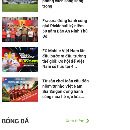
phong cách sống sang
trọng
Fracora đồng hành cùng
giải Pickleball kỷ niệm
50 năm Báo An Ninh Thủ
Đô
FC Mobile Việt Nam lần
đầu bước ra đấu trường
thế giới: Cơ hội để Việt
Nam sở hữu tới 4...
Từ sân chơi toàn cầu đến
niềm tự hào Việt Nam:
Bia Saigon đồng hành
cùng mùa hè rực lửa,...
BÓNG ĐÁ
Xem thêm