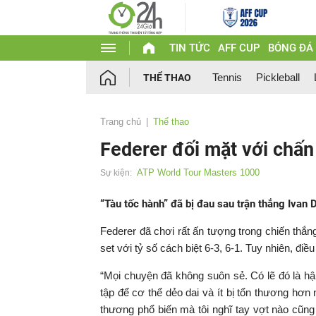
TIN TỨC
AFF CUP
BÓNG ĐÁ
Tennis
Pickleball
THỂ THAO
Trang chủ
Thể thao
Federer đối mặt với chấ
ATP World Tour Masters 1000
Sự kiện:
“Tàu tốc hành” đã bị đau sau trận thắng Ivan 
Federer đã chơi rất ấn tượng trong chiến thắn
set với tỷ số cách biệt 6-3, 6-1. Tuy nhiên, điề
“Mọi chuyện đã không suôn sẻ. Có lẽ đó là hậu
tập để cơ thể dẻo dai và ít bị tổn thương hơ
thương phổ biến mà tôi nghĩ tay vợt nào cũng 