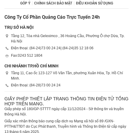
GÓP Ý
CHÍNH SÁCH BẢO MẬT
ĐIỀU KHOẢN SỬ DỤNG
Công Ty Cổ Phần Quảng Cáo Trực Tuyến 24h
TRỤ SỞ HÀ NỘI
Tầng 12, Tòa nhà Geleximco , 36 Hoàng Cầu, Phường Ô chợ Dừa, Tp.
Hà Nội
Điện thoại: (84-24)
73 00 24 24
| (84-24)
35 12 18 06
Fax:
0243 512 1804
CHI NHÁNH TP.HỒ CHÍ MINH
Tầng 11, Cao ốc 123-127 Võ Văn Tần, phường Xuân Hòa, Tp. Hồ Chí
Minh.
Điện thoại: (84-28)
73 00 24 24
GIẤY PHÉP THIẾT LẬP TRANG THÔNG TIN ĐIỆN TỬ TỔNG
HỢP TRÊN MẠNG.
Giấy phép số 180/GP-STTTT ngày cấp 11/12/2024 - Sở thông tin và truyền
thông Hà Nội.
Giấy xác nhận thông báo cung cấp dịch vụ Mạng xã hội số 89 /GXN-
PTTH&TTĐT do Cục Phát thanh, Truyền hình và Thông tin Điện tử cấp ngày
13 tháng 6 năm 2025.