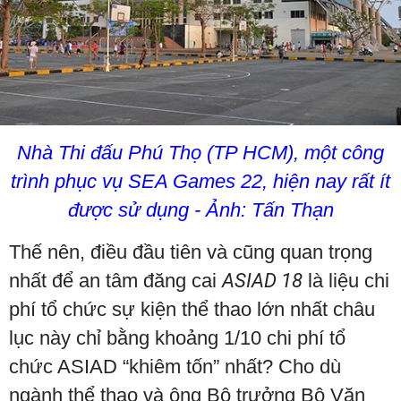
Nhà Thi đấu Phú Thọ (TP HCM), một công
trình phục vụ SEA Games 22, hiện nay rất ít
được sử dụng - Ảnh: Tấn Thạn
Thế nên, điều đầu tiên và cũng quan trọng
nhất để an tâm đăng cai
ASIAD 18
là liệu chi
phí tổ chức sự kiện thể thao lớn nhất châu
lục này chỉ bằng khoảng 1/10 chi phí tổ
chức ASIAD “khiêm tốn” nhất? Cho dù
ngành thể thao và ông Bộ trưởng Bộ Văn