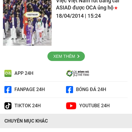
Việc Việt Nam rút đăng cai
ASIAD được OCA ủng hộ
18/04/2014 | 15:24
XEM THÊM
APP 24H
FANPAGE 24H
BÓNG ĐÁ 24H
TIKTOK 24H
YOUTUBE 24H
CHUYÊN MỤC KHÁC