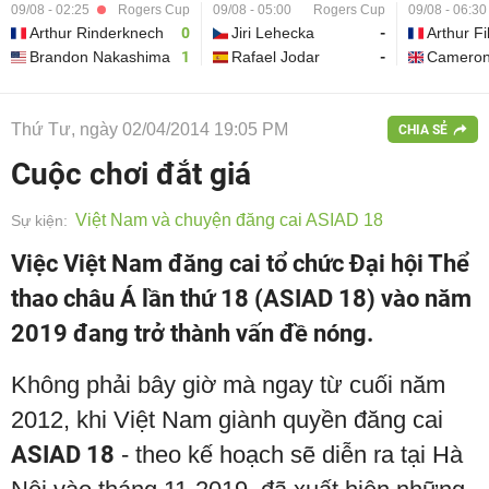
09/08 - 02:25
Rogers Cup
09/08 - 05:00
Rogers Cup
09/08 - 06:30
Arthur Rinderknech
0
Jiri Lehecka
-
Arthur Fi
Brandon Nakashima
1
Rafael Jodar
-
Cameron
Thứ Tư, ngày 02/04/2014 19:05 PM
CHIA SẺ
Cuộc chơi đắt giá
Việt Nam và chuyện đăng cai ASIAD 18
Sự kiện:
Việc Việt Nam đăng cai tổ chức Đại hội Thể
thao châu Á lần thứ 18 (ASIAD 18) vào năm
2019 đang trở thành vấn đề nóng.
Không phải bây giờ mà ngay từ cuối năm
2012, khi Việt Nam giành quyền đăng cai
ASIAD 18
- theo kế hoạch sẽ diễn ra tại Hà