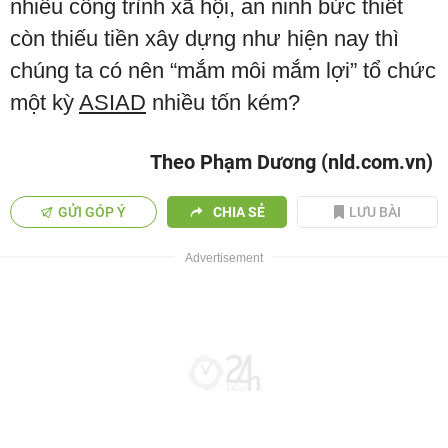
nhiều công trình xã hội, an ninh bức thiết
còn thiếu tiền xây dựng như hiện nay thì
chúng ta có nên “mắm môi mắm lợi” tổ chức
một kỳ
ASIAD
nhiều tốn kém?
Theo Phạm Dương (nld.com.vn)
GỬI GÓP Ý
CHIA SẺ
LƯU BÀI