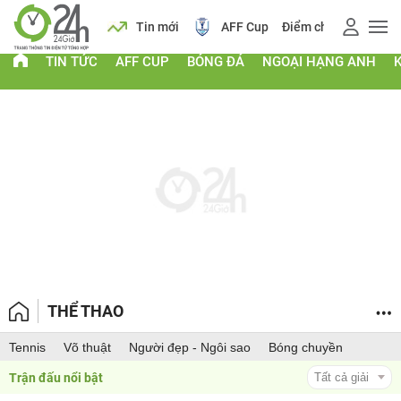
 vàng
Lịch
Tin mới
AFF Cup
Điểm chuẩn 2026
TIN TỨC
AFF CUP
BÓNG ĐÁ
NGOẠI HẠNG ANH
THỂ THAO
Tennis
Võ thuật
Người đẹp - Ngôi sao
Bóng chuyền
Trận đấu nổi bật 
Tất cả giải