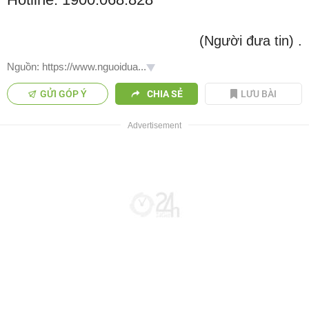
(Người đưa tin)
.
Nguồn: https://www.nguoidua...
GỬI GÓP Ý
CHIA SẺ
LƯU BÀI