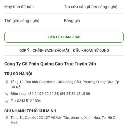
Máy tính để bàn
Tra cứu sản phẩm công nghệ
Thế giới công nghệ
Bảng giá
LIÊN HỆ QUẢNG CÁO
GÓP Ý
CHÍNH SÁCH BẢO MẬT
ĐIỀU KHOẢN SỬ DỤNG
Công Ty Cổ Phần Quảng Cáo Trực Tuyến 24h
TRỤ SỞ HÀ NỘI
Tầng 12, Tòa nhà Geleximco , 36 Hoàng Cầu, Phường Ô chợ Dừa, Tp.
Hà Nội
Điện thoại: (84-24)
73 00 24 24
| (84-24)
35 12 18 06
Fax:
0243 512 1804
CHI NHÁNH TP.HỒ CHÍ MINH
Tầng 11, Cao ốc 123-127 Võ Văn Tần, phường Xuân Hòa, Tp. Hồ Chí
Minh.