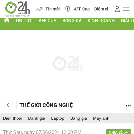
 vàng
Lịch
Tin mới
AFF Cup
Điểm chuẩn 2026
TIN TỨC
AFF CUP
BÓNG ĐÁ
KINH DOANH
GIẢI T
THẾ GIỚI CÔNG NGHỆ
Điện thoại
Đánh giá
Laptop
Bảng giá
Máy ảnh
Thứ Sáu, ngày 07/06/2024 12:00 PM
CHIA SẺ