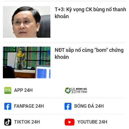
T+3: Kỳ vọng CK bùng nổ thanh
khoản
NĐT sắp nổ cùng "bom" chứng
khoán
APP 24H
FANPAGE 24H
BÓNG ĐÁ 24H
TIKTOK 24H
YOUTUBE 24H