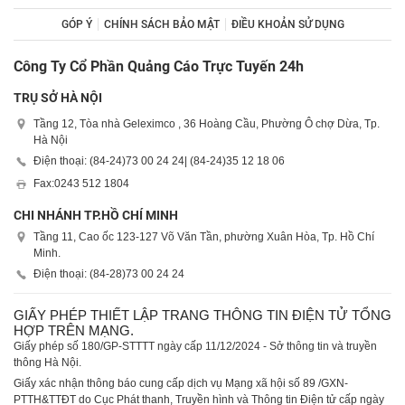
GÓP Ý
CHÍNH SÁCH BẢO MẬT
ĐIỀU KHOẢN SỬ DỤNG
Công Ty Cổ Phần Quảng Cáo Trực Tuyến 24h
TRỤ SỞ HÀ NỘI
Tầng 12, Tòa nhà Geleximco , 36 Hoàng Cầu, Phường Ô chợ Dừa, Tp.
Hà Nội
Điện thoại: (84-24)
73 00 24 24
| (84-24)
35 12 18 06
Fax:
0243 512 1804
CHI NHÁNH TP.HỒ CHÍ MINH
Tầng 11, Cao ốc 123-127 Võ Văn Tần, phường Xuân Hòa, Tp. Hồ Chí
Minh.
Điện thoại: (84-28)
73 00 24 24
GIẤY PHÉP THIẾT LẬP TRANG THÔNG TIN ĐIỆN TỬ TỔNG
HỢP TRÊN MẠNG.
Giấy phép số 180/GP-STTTT ngày cấp 11/12/2024 - Sở thông tin và truyền
thông Hà Nội.
Giấy xác nhận thông báo cung cấp dịch vụ Mạng xã hội số 89 /GXN-
PTTH&TTĐT do Cục Phát thanh, Truyền hình và Thông tin Điện tử cấp ngày