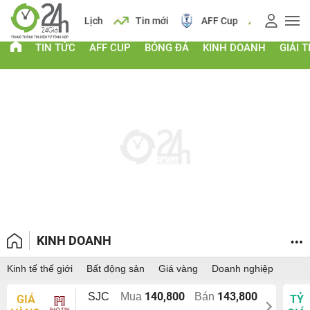
 vàng
Lịch
Tin mới
AFF Cup
Giá vàng
TIN TỨC
AFF CUP
BÓNG ĐÁ
KINH DOANH
GIẢI T
KINH DOANH
Kinh tế thế giới
Bất động sản
Giá vàng
Doanh nghiệp
140,800
143,800
SJC
Mua
Bán
GIÁ
TỶ