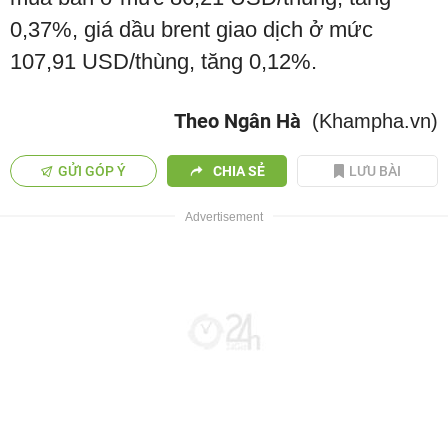
0,37%, giá dầu brent giao dịch ở mức
107,91 USD/thùng, tăng 0,12%.
Theo Ngân Hà
(Khampha.vn)
GỬI GÓP Ý
CHIA SẺ
LƯU BÀI