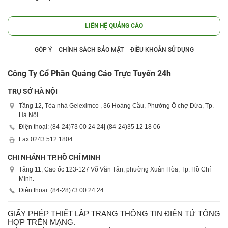
LIÊN HỆ QUẢNG CÁO
GÓP Ý
CHÍNH SÁCH BẢO MẬT
ĐIỀU KHOẢN SỬ DỤNG
Công Ty Cổ Phần Quảng Cáo Trực Tuyến 24h
TRỤ SỞ HÀ NỘI
Tầng 12, Tòa nhà Geleximco , 36 Hoàng Cầu, Phường Ô chợ Dừa, Tp.
Hà Nội
Điện thoại: (84-24)
73 00 24 24
| (84-24)
35 12 18 06
Fax:
0243 512 1804
CHI NHÁNH TP.HỒ CHÍ MINH
Tầng 11, Cao ốc 123-127 Võ Văn Tần, phường Xuân Hòa, Tp. Hồ Chí
Minh.
Điện thoại: (84-28)
73 00 24 24
GIẤY PHÉP THIẾT LẬP TRANG THÔNG TIN ĐIỆN TỬ TỔNG
HỢP TRÊN MẠNG.