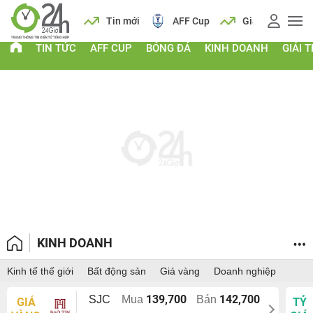
 vàng
Lịch
Tin mới
AFF Cup
Giá vàng
TIN TỨC
AFF CUP
BÓNG ĐÁ
KINH DOANH
GIẢI T
KINH DOANH
Kinh tế thế giới
Bất động sản
Giá vàng
Doanh nghiệp
139,700
142,700
SJC
Mua
Bán
GIÁ
TỶ