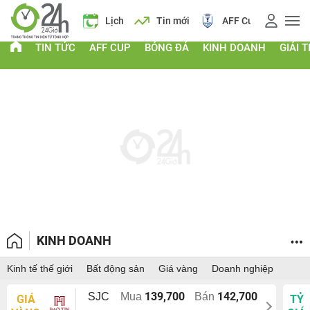
á vàng
Lịch
Tin mới
AFF Cup
Giá vàng
TIN TỨC
AFF CUP
BÓNG ĐÁ
KINH DOANH
GIẢI T
KINH DOANH
Kinh tế thế giới
Bất động sản
Giá vàng
Doanh nghiệp
139,700
142,700
SJC
Mua
Bán
GIÁ
TỶ