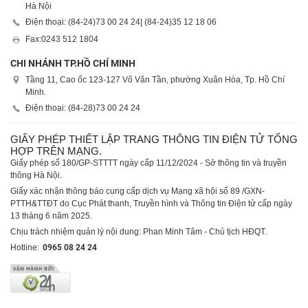
Hà Nội
Điện thoại: (84-24)
73 00 24 24
| (84-24)
35 12 18 06
Fax:
0243 512 1804
CHI NHÁNH TP.HỒ CHÍ MINH
Tầng 11, Cao ốc 123-127 Võ Văn Tần, phường Xuân Hòa, Tp. Hồ Chí
Minh.
Điện thoại: (84-28)
73 00 24 24
GIẤY PHÉP THIẾT LẬP TRANG THÔNG TIN ĐIỆN TỬ TỔNG
HỢP TRÊN MẠNG.
Giấy phép số 180/GP-STTTT ngày cấp 11/12/2024 - Sở thông tin và truyền
thông Hà Nội.
Giấy xác nhận thông báo cung cấp dịch vụ Mạng xã hội số 89 /GXN-
PTTH&TTĐT do Cục Phát thanh, Truyền hình và Thông tin Điện tử cấp ngày
13 tháng 6 năm 2025.
Chịu trách nhiệm quản lý nội dung: Phan Minh Tâm - Chủ tịch HĐQT.
Hotline:
0965 08 24 24