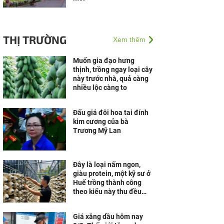
THỊ TRƯỜNG
Xem thêm
Muốn gia đạo hưng
thịnh, trồng ngay loại cây
này trước nhà, quả càng
nhiều lộc càng to
Đấu giá đôi hoa tai đính
kim cương của bà
Trương Mỹ Lan
Đây là loại nấm ngon,
giàu protein, một kỹ sư ở
Huế trồng thành công
theo kiểu này thu đều
30-40 triệu/tháng
Giá xăng dầu hôm nay