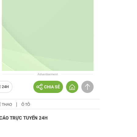
Advertisement
CHIA SẺ
E 24H
Ể THAO
Ô TÔ
CÁO TRỰC TUYẾN 24H