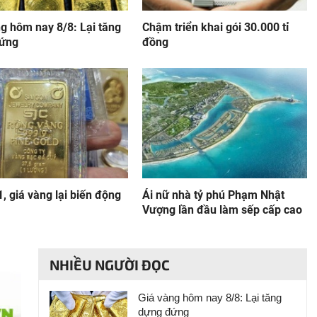
g hôm nay 8/8: Lại tăng
Chậm triển khai gói 30.000 tỉ
ứng
đồng
1, giá vàng lại biến động
Ái nữ nhà tỷ phú Phạm Nhật
Vượng lần đầu làm sếp cấp cao
NHIỀU NGƯỜI ĐỌC
Giá vàng hôm nay 8/8: Lại tăng
dựng đứng