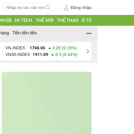
Đăng nhập
 KHỎE
HI-TECH
THẾ GIỚI
THỂ THAO
Ô TÔ
hàng
Tiền tiền tiền
VN-INDEX
1768.06
3.28 (0.19%)
VN30-INDEX
1911.09
8.3 (0.44%)