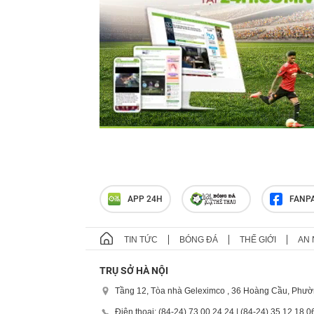
APP 24H
FANP
TIN TỨC
BÓNG ĐÁ
THẾ GIỚI
AN 
TRỤ SỞ HÀ NỘI
Tầng 12, Tòa nhà Geleximco , 36 Hoàng Cầu, Phườ
Điện thoại: (84-24) 73 00 24 24 | (84-24) 35 12 18 0