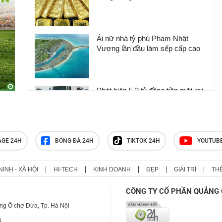
Ái nữ nhà tỷ phú Phạm Nhật
Vượng lần đầu làm sếp cấp cao
Phát hiện 5,2 tỷ đồng tiền mặt rơi
vãi trên đường cao tốc, cơ quan
chức năng nói gì về việc thu hồi?
AGE 24H
BÓNG ĐÁ 24H
TIKTOK 24H
YOUTUB
Phát hiện 266 hiện vật vàng trị giá
hơn 26 tỷ đồng dưới sàn nhà, cơ
quan chức năng lập tức phong tỏa
NINH - XÃ HỘI
HI-TECH
KINH DOANH
ĐẸP
GIẢI TRÍ
TH
CÔNG TY CỔ PHẦN QUẢNG 
ng Ô chợ Dừa, Tp. Hà Nội
6