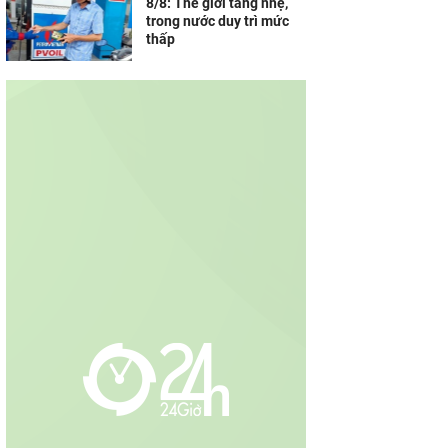
8/8: Thế giới tăng nhẹ,
trong nước duy trì mức
thấp