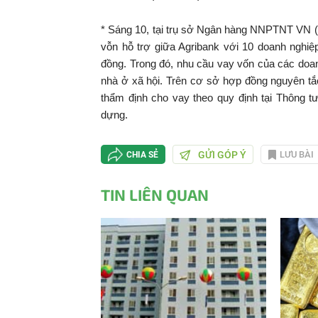
* Sáng 10, tại trụ sở Ngân hàng NNPTNT VN (A
vỗn hỗ trợ giữa Agribank với 10 doanh nghiệ
đồng. Trong đó, nhu cầu vay vốn của các doan
nhà ở xã hội. Trên cơ sở hợp đồng nguyên tắ
thẩm định cho vay theo quy định tại Thông 
dựng.
GỬI GÓP Ý
LƯU BÀI
CHIA SẺ
TIN LIÊN QUAN