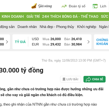
Đoán tỷ số
Lịch
KINH DOANH
GIẢI TRÍ
24H THÍCH BÓNG ĐÁ - THỂ THAO
SỨC
 động sản
Doanh nhân
Nhà đẹp - Phong thủy
Khởi nghiệp
Ngân 
000
USD
Mua
26,000
Bán
26,410
CHỨNG
TỶ GIÁ
KHOÁN
200
EUR
Mua
29,432
Bán
30,984
Thứ Ba, ngày 11/06/2013 13:00 PM (GMT+7)
 30.000 tỷ đồng
LƯU BÀI
CHIA SẺ
ỷ đồng, gần như chưa có trường hợp nào được hưởng những ưu đãi
g sẽ cho vay và giải ngân cho khách có đủ điều kiện.
đồng, theo ghi nhận của NTNN gần như chưa có trường hợp nào