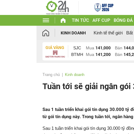
TIN TỨC
AFF CUP
BÓNG ĐÁ
Kinh tế thế giới
Bất
KINH DOANH
GIÁ VÀNG
SJC
Mua
141,000
Bán
144,
BTMH
Mua
141,200
Bán
145,
Trang chủ
Kinh doanh
Tuần tới sẽ giải ngân gói
Sau 1 tuần triển khai gói tín dụng 30.000 t
từ gói tín dụng này. Trong tuần tới, ngân hàn
Sau 1 tuần triển khai gói tín dụng 30.000 tỷ 