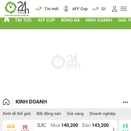
 vàng
Lịch
Tin mới
AFF Cup
Giá vàng
TIN TỨC
AFF CUP
BÓNG ĐÁ
KINH DOANH
GIẢI T
KINH DOANH
Kinh tế thế giới
Bất động sản
Giá vàng
Doanh nghiệp
140,200
143,200
SJC
Mua
Bán
GIÁ
TỶ