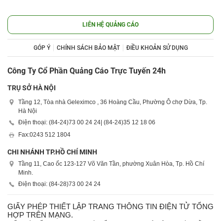
LIÊN HỆ QUẢNG CÁO
GÓP Ý
CHÍNH SÁCH BẢO MẬT
ĐIỀU KHOẢN SỬ DỤNG
Công Ty Cổ Phần Quảng Cáo Trực Tuyến 24h
TRỤ SỞ HÀ NỘI
Tầng 12, Tòa nhà Geleximco , 36 Hoàng Cầu, Phường Ô chợ Dừa, Tp.
Hà Nội
Điện thoại: (84-24)
73 00 24 24
| (84-24)
35 12 18 06
Fax:
0243 512 1804
CHI NHÁNH TP.HỒ CHÍ MINH
Tầng 11, Cao ốc 123-127 Võ Văn Tần, phường Xuân Hòa, Tp. Hồ Chí
Minh.
Điện thoại: (84-28)
73 00 24 24
GIẤY PHÉP THIẾT LẬP TRANG THÔNG TIN ĐIỆN TỬ TỔNG
HỢP TRÊN MẠNG.