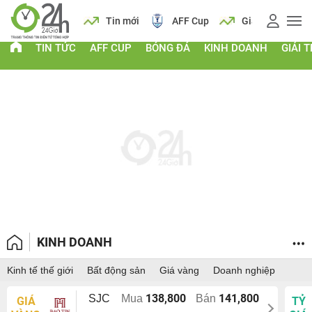
 vàng
Lịch
Tin mới
AFF Cup
Giá vàng
TIN TỨC
AFF CUP
BÓNG ĐÁ
KINH DOANH
GIẢI T
KINH DOANH
Kinh tế thế giới
Bất động sản
Giá vàng
Doanh nghiệp
138,800
141,800
SJC
Mua
Bán
GIÁ
TỶ