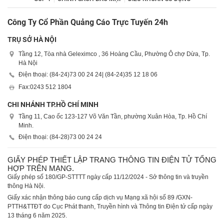
Công Ty Cổ Phần Quảng Cáo Trực Tuyến 24h
TRỤ SỞ HÀ NỘI
Tầng 12, Tòa nhà Geleximco , 36 Hoàng Cầu, Phường Ô chợ Dừa, Tp.
Hà Nội
Điện thoại: (84-24)
73 00 24 24
| (84-24)
35 12 18 06
Fax:
0243 512 1804
CHI NHÁNH TP.HỒ CHÍ MINH
Tầng 11, Cao ốc 123-127 Võ Văn Tần, phường Xuân Hòa, Tp. Hồ Chí
Minh.
Điện thoại: (84-28)
73 00 24 24
GIẤY PHÉP THIẾT LẬP TRANG THÔNG TIN ĐIỆN TỬ TỔNG
HỢP TRÊN MẠNG.
Giấy phép số 180/GP-STTTT ngày cấp 11/12/2024 - Sở thông tin và truyền
thông Hà Nội.
Giấy xác nhận thông báo cung cấp dịch vụ Mạng xã hội số 89 /GXN-
PTTH&TTĐT do Cục Phát thanh, Truyền hình và Thông tin Điện tử cấp ngày
13 tháng 6 năm 2025.