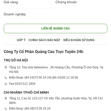
Giá vàng
Chứng khoán
Doanh nghiệp
LIÊN HỆ QUẢNG CÁO
GÓP Ý
CHÍNH SÁCH BẢO MẬT
ĐIỀU KHOẢN SỬ DỤNG
Công Ty Cổ Phần Quảng Cáo Trực Tuyến 24h
TRỤ SỞ HÀ NỘI
Tầng 12, Tòa nhà Geleximco , 36 Hoàng Cầu, Phường Ô chợ Dừa, Tp.
Hà Nội
Điện thoại: (84-24)
73 00 24 24
| (84-24)
35 12 18 06
Fax:
0243 512 1804
CHI NHÁNH TP.HỒ CHÍ MINH
Tầng 11, Cao ốc 123-127 Võ Văn Tần, phường Xuân Hòa, Tp. Hồ Chí
Minh.
Điện thoại: (84-28)
73 00 24 24