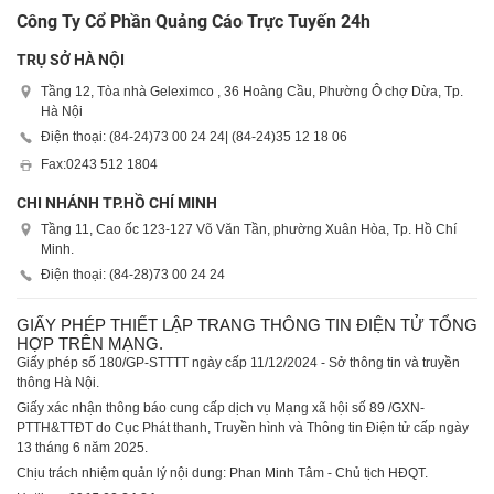
Công Ty Cổ Phần Quảng Cáo Trực Tuyến 24h
TRỤ SỞ HÀ NỘI
Tầng 12, Tòa nhà Geleximco , 36 Hoàng Cầu, Phường Ô chợ Dừa, Tp.
Hà Nội
Điện thoại: (84-24)
73 00 24 24
| (84-24)
35 12 18 06
Fax:
0243 512 1804
CHI NHÁNH TP.HỒ CHÍ MINH
Tầng 11, Cao ốc 123-127 Võ Văn Tần, phường Xuân Hòa, Tp. Hồ Chí
Minh.
Điện thoại: (84-28)
73 00 24 24
GIẤY PHÉP THIẾT LẬP TRANG THÔNG TIN ĐIỆN TỬ TỔNG
HỢP TRÊN MẠNG.
Giấy phép số 180/GP-STTTT ngày cấp 11/12/2024 - Sở thông tin và truyền
thông Hà Nội.
Giấy xác nhận thông báo cung cấp dịch vụ Mạng xã hội số 89 /GXN-
PTTH&TTĐT do Cục Phát thanh, Truyền hình và Thông tin Điện tử cấp ngày
13 tháng 6 năm 2025.
Chịu trách nhiệm quản lý nội dung: Phan Minh Tâm - Chủ tịch HĐQT.