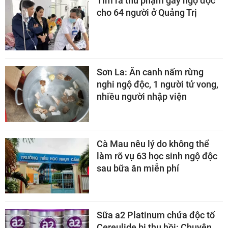
Tìm ra thủ phạm gây ngộ độc
cho 64 người ở Quảng Trị
Sơn La: Ăn canh nấm rừng
nghi ngộ độc, 1 người tử vong,
nhiều người nhập viện
Cà Mau nêu lý do không thể
làm rõ vụ 63 học sinh ngộ độc
sau bữa ăn miễn phí
Sữa a2 Platinum chứa độc tố
Cereulide bị thu hồi: Chuyên