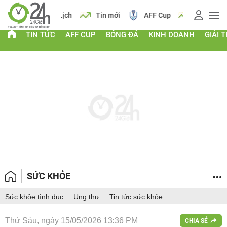
 vàng
Lịch
Tin mới
AFF Cup
Giá vàng
TIN TỨC
AFF CUP
BÓNG ĐÁ
KINH DOANH
GIẢI T
SỨC KHỎE
Sức khỏe tình dục
Ung thư
Tin tức sức khỏe
Thứ Sáu, ngày 15/05/2026 13:36 PM
CHIA SẺ