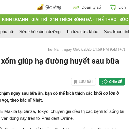
Đoán tỷ số
Lịch
KINH DOANH
GIẢI TRÍ
24H THÍCH BÓNG ĐÁ - THỂ THAO
SỨC
 phụ nữ
Sức khỏe dinh dưỡng
Tin tức sức khỏe
Sức khỏe tìn
Thứ Năm, ngày 09/07/2026 14:59 PM (GMT+7)
i xổm giúp hạ đường huyết sau bữa
LƯU BÀI
CHIA SẺ
 chậm ngay sau bữa ăn, bạn có thể kích thích các khối cơ lớn ở
vọt, theo bác sĩ Nhật.
akita tại Ginza, Tokyo, chuyên gia điều trị các bệnh lối sống tại
 vận động này trên tờ President Online.