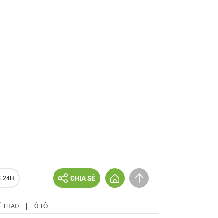
CHIA SẺ
E 24H
Ể THAO
Ô TÔ