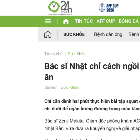
TIN TỨC
AFF CUP
BÓNG ĐÁ
Bệnh đàn ông
Bệnh
SỨC KHỎE
Trang chủ
Sức khỏe
Bác sĩ Nhật chỉ cách ngồ
ăn
Sức khỏe
Sự kiện:
Chỉ cần dành hai phút thực hiện bài tập squat
chi dưới để ngăn lượng đường trong máu tăng 
Bác sĩ Zenji Makita, Giám đốc phòng khám AGE M
Nhật Bản, vừa đưa ra khuyến nghị về giải pháp