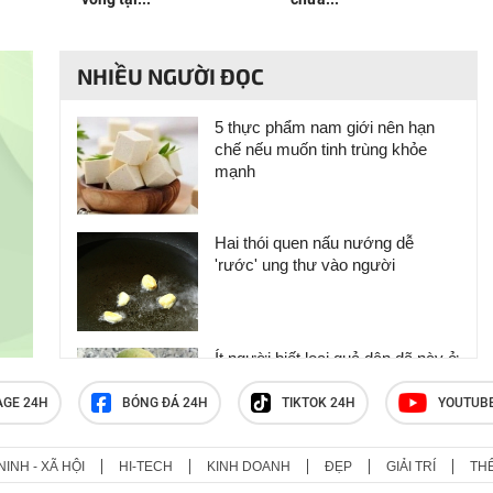
NHIỀU NGƯỜI ĐỌC
5 thực phẩm nam giới nên hạn
chế nếu muốn tinh trùng khỏe
mạnh
Hai thói quen nấu nướng dễ
'rước' ung thư vào người
Ít người biết loại quả dân dã này ở
Việt Nam lại mang nhiều lợi ích
cho sức khỏe
AGE 24H
BÓNG ĐÁ 24H
TIKTOK 24H
YOUTUB
NINH - XÃ HỘI
HI-TECH
KINH DOANH
ĐẸP
GIẢI TRÍ
TH
Người đàn ông suy thận mạn