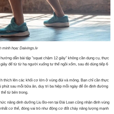
 minh họa: Daivings.lv
n hướng dẫn bài tập "squat chậm 12 giây" không cần dụng cụ, thực
6 giây để từ từ hạ người xuống tư thế ngồi xổm, sau đó dùng tiếp 6
thích lên các khối cơ lớn ở vùng đùi và mông. Bạn chỉ cần thực
 phút sau mỗi bữa ăn, duy trì ba hiệp mỗi ngày để ổn định đường
 thể từ bên trong.
hức năng dinh dưỡng Liu Bo-ren tại Đài Loan cũng nhận định vùng
 nhất cơ thể, đóng vai trò như động cơ đốt cháy năng lượng mạnh