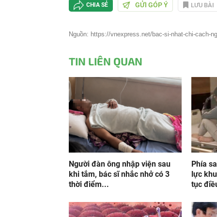
GỬI GÓP Ý
LƯU BÀI
CHIA SẺ
Nguồn: https://vnexpress.net/bac-si-nhat-chi-cach-n
TIN LIÊN QUAN
Người đàn ông nhập viện sau
Phía sa
khi tắm, bác sĩ nhắc nhở có 3
lực kh
thời điểm...
tục điề