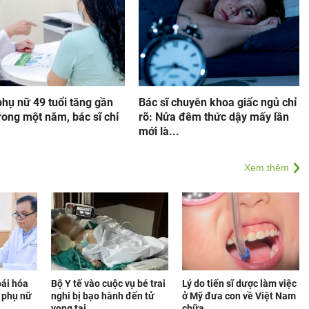
hụ nữ 49 tuổi tăng gần
Bác sĩ chuyên khoa giấc ngủ chỉ
rong một năm, bác sĩ chỉ
rõ: Nửa đêm thức dậy mấy lần
mới là...
Xem thêm
oái hóa
Bộ Y tế vào cuộc vụ bé trai
Lý do tiến sĩ dược làm việc
i phụ nữ
nghi bị bạo hành đến tử
ở Mỹ đưa con về Việt Nam
vong tại...
chữa...