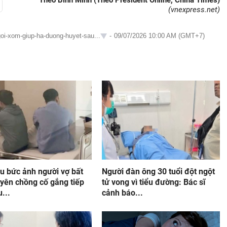
Theo Bình Minh (Theo President Online, China Times)
(vnexpress.net)
goi-xom-giup-ha-duong-huyet-sau...
-
09/07/2026 10:00 AM (GMT+7)
u bức ảnh người vợ bất
Người đàn ông 30 tuổi đột ngột
uyên chồng cố gắng tiếp
tử vong vì tiểu đường: Bác sĩ
u...
cảnh báo...