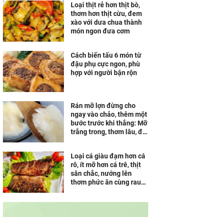
Loại thịt rẻ hơn thịt bò,
thơm hơn thịt cừu, đem
xào với dưa chua thành
món ngon đưa cơm
Cách biến tấu 6 món từ
đậu phụ cực ngon, phù
hợp với người bận rộn
Rán mỡ lợn đừng cho
ngay vào chảo, thêm một
bước trước khi thắng: Mỡ
trắng trong, thơm lâu, để
cả tháng vẫn không hôi
Loại cá giàu đạm hơn cá
rô, ít mỡ hơn cá trê, thịt
săn chắc, nướng lên
thơm phức ăn cùng rau
sống ngon tuyệt