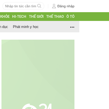
Đăng nhập
 KHỎE
HI-TECH
THẾ GIỚI
THỂ THAO
Ô TÔ
h dục
Phát minh y học