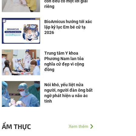
con đều có một lời giải
riêng
BioAmicus hướng tới xác
lập kỷ lục Em bé cử tạ
2026
Trung tâm Y khoa
Phương Nam lan tỏa
nghĩa cử đẹp vì cộng
đồng
Nói khó, yếu liệt nửa
người, người đàn ông bất
ngờ phát hiện u não ác
tính
ẨM THỰC
Xem thêm