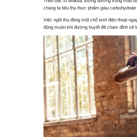
Theo bác sĩ Makita, lượng đường trong máu bắ
chúng ta tiêu thụ thực phẩm giàu carbohydrat
Việc ngồi thụ động một chỗ lướt điện thoại nga
động muộn khi đường huyết đã chạm đỉnh sẽ l