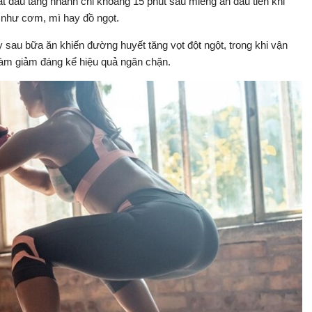
t đầu tăng nhanh chỉ khoảng 15 phút sau miếng ăn đầu tiên khi
e như cơm, mì hay đồ ngọt.
y sau bữa ăn khiến đường huyết tăng vọt đột ngột, trong khi vận
àm giảm đáng kể hiệu quả ngăn chặn.