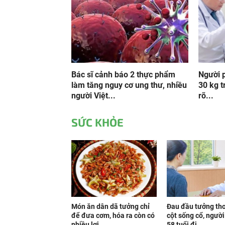
Bác sĩ cảnh báo 2 thực phẩm
Người p
làm tăng nguy cơ ung thư, nhiều
30 kg t
người Việt...
rõ...
SỨC KHỎE
Món ăn dân dã tưởng chỉ
Đau đầu tưởng th
để đưa cơm, hóa ra còn có
cột sống cổ, ngườ
nhiều lợi...
58 tuổi đi...