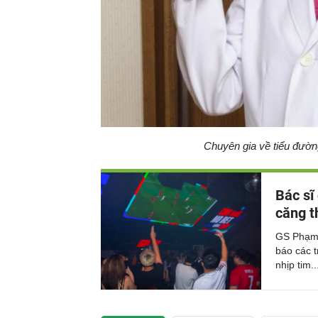
Chuyên gia về tiểu đường
Bác sĩ
căng t
GS Phạm 
báo các t
nhịp tim..