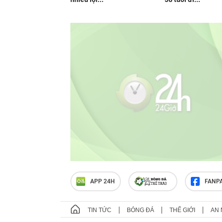
APP 24H
FANP
TIN TỨC
BÓNG ĐÁ
THẾ GIỚI
AN 