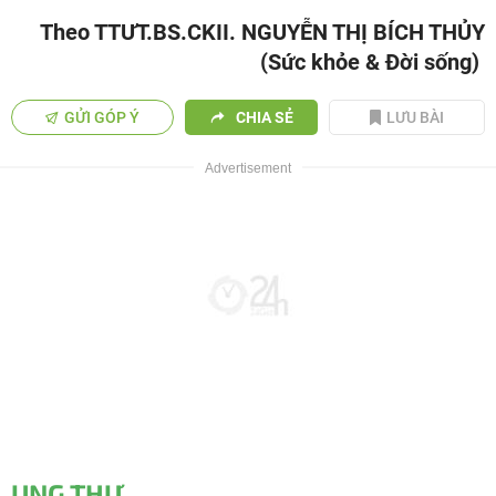
Theo TTƯT.BS.CKII. NGUYỄN THỊ BÍCH THỦY
(Sức khỏe & Đời sống)
GỬI GÓP Ý
CHIA SẺ
LƯU BÀI
UNG THƯ