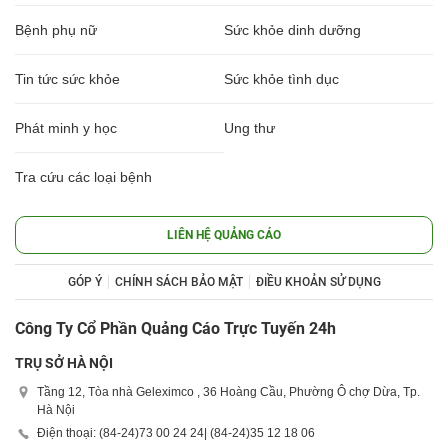
Bệnh phụ nữ
Sức khỏe dinh dưỡng
Tin tức sức khỏe
Sức khỏe tình dục
Phát minh y học
Ung thư
Tra cứu các loại bệnh
LIÊN HỆ QUẢNG CÁO
GÓP Ý
CHÍNH SÁCH BẢO MẬT
ĐIỀU KHOẢN SỬ DỤNG
Công Ty Cổ Phần Quảng Cáo Trực Tuyến 24h
TRỤ SỞ HÀ NỘI
Tầng 12, Tòa nhà Geleximco , 36 Hoàng Cầu, Phường Ô chợ Dừa, Tp.
Hà Nội
Điện thoại: (84-24)
73 00 24 24
| (84-24)
35 12 18 06