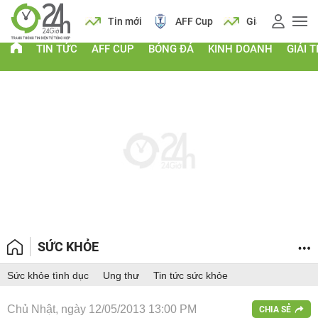
 vàng
Lịch
Tin mới
AFF Cup
Giá vàng
TIN TỨC
AFF CUP
BÓNG ĐÁ
KINH DOANH
GIẢI T
SỨC KHỎE
Sức khỏe tình dục
Ung thư
Tin tức sức khỏe
Chủ Nhật, ngày 12/05/2013 13:00 PM
CHIA SẺ