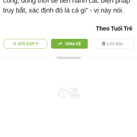
công, đồng thời sẽ tiến hành các biện pháp
truy bắt, xác định đó là cá gì” - vị này nói.
Theo Tuổi Trẻ
GỬI GÓP Ý
CHIA SẺ
LƯU BÀI