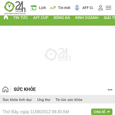
 vàng
Lịch
Tin mới
AFF Cup
Điểm chuẩn 2026
TIN TỨC
AFF CUP
BÓNG ĐÁ
KINH DOANH
GIẢI T
SỨC KHỎE
Sức khỏe tình dục
Ung thư
Tin tức sức khỏe
Thứ Bảy, ngày 11/08/2012 09:30 AM
CHIA SẺ