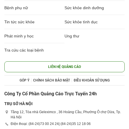
Bệnh phụ nữ
Sức khỏe dinh dưỡng
Tin tức sức khỏe
Sức khỏe tình dục
Phát minh y học
Ung thư
Tra cứu các loại bệnh
LIÊN HỆ QUẢNG CÁO
GÓP Ý
CHÍNH SÁCH BẢO MẬT
ĐIỀU KHOẢN SỬ DỤNG
Công Ty Cổ Phần Quảng Cáo Trực Tuyến 24h
TRỤ SỞ HÀ NỘI
Tầng 12, Tòa nhà Geleximco , 36 Hoàng Cầu, Phường Ô chợ Dừa, Tp.
Hà Nội
Điện thoại: (84-24)
73 00 24 24
| (84-24)
35 12 18 06