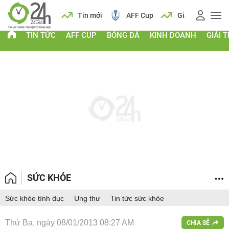
 vàng
Lịch
Tin mới
AFF Cup
Giá vàng
TIN TỨC
AFF CUP
BÓNG ĐÁ
KINH DOANH
GIẢI T
SỨC KHỎE
Sức khỏe tình dục
Ung thư
Tin tức sức khỏe
Thứ Ba, ngày 08/01/2013 08:27 AM
CHIA SẺ