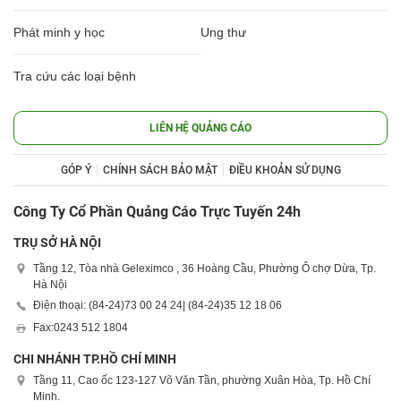
Phát minh y học
Ung thư
Tra cứu các loại bệnh
LIÊN HỆ QUẢNG CÁO
GÓP Ý
CHÍNH SÁCH BẢO MẬT
ĐIỀU KHOẢN SỬ DỤNG
Công Ty Cổ Phần Quảng Cáo Trực Tuyến 24h
TRỤ SỞ HÀ NỘI
Tầng 12, Tòa nhà Geleximco , 36 Hoàng Cầu, Phường Ô chợ Dừa, Tp.
Hà Nội
Điện thoại: (84-24)
73 00 24 24
| (84-24)
35 12 18 06
Fax:
0243 512 1804
CHI NHÁNH TP.HỒ CHÍ MINH
Tầng 11, Cao ốc 123-127 Võ Văn Tần, phường Xuân Hòa, Tp. Hồ Chí
Minh.