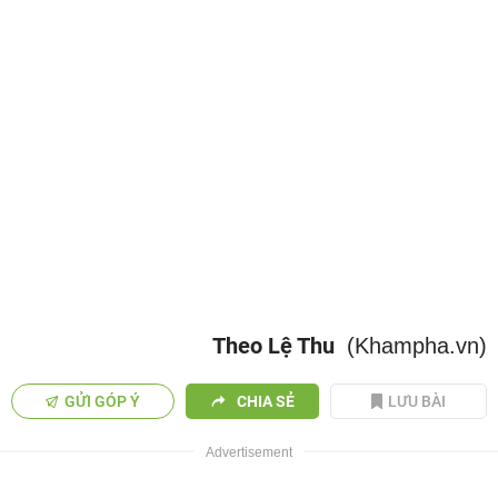
Theo Lệ Thu
(Khampha.vn)
GỬI GÓP Ý
CHIA SẺ
LƯU BÀI