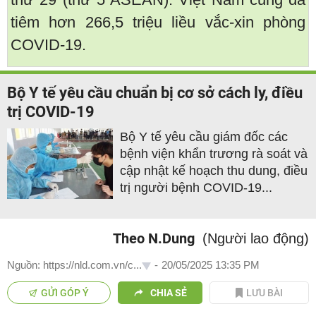
tiêm hơn 266,5 triệu liều vắc-xin phòng
COVID-19.
Bộ Y tế yêu cầu chuẩn bị cơ sở cách ly, điều
trị COVID-19
Bộ Y tế yêu cầu giám đốc các
bệnh viện khẩn trương rà soát và
cập nhật kế hoạch thu dung, điều
trị người bệnh COVID-19...
Theo N.Dung
(Người lao động)
Nguồn: https://nld.com.vn/c...
-
20/05/2025 13:35 PM
GỬI GÓP Ý
CHIA SẺ
LƯU BÀI