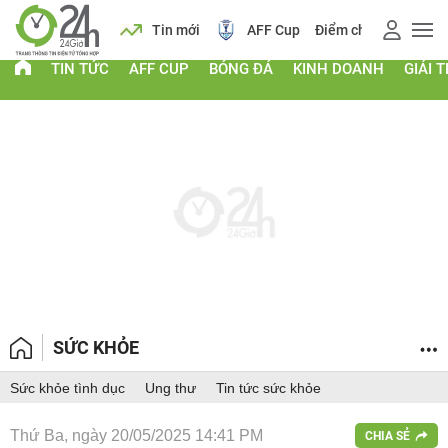
 vàng
Lịch
Tin mới
AFF Cup
Điểm chuẩn 2026
TIN TỨC
AFF CUP
BÓNG ĐÁ
KINH DOANH
GIẢI T
SỨC KHỎE
Sức khỏe tình dục
Ung thư
Tin tức sức khỏe
Thứ Ba, ngày 20/05/2025 14:41 PM
CHIA SẺ