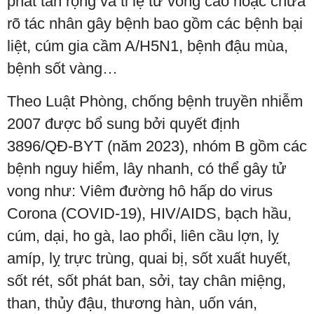
phát tán rộng và tỉ lệ tử vong cao hoặc chưa
rõ tác nhân gây bệnh bao gồm các bệnh bại
liệt, cúm gia cầm A/H5N1, bệnh đậu mùa,
bệnh sốt vàng…
Theo Luật Phòng, chống bệnh truyền nhiễm
2007 được bổ sung bởi quyết định
3896/QĐ-BYT (năm 2023), nhóm B gồm các
bệnh nguy hiểm, lây nhanh, có thể gây tử
vong như: Viêm đường hô hấp do virus
Corona (COVID-19), HIV/AIDS, bạch hầu,
cúm, dại, ho gà, lao phổi, liên cầu lợn, lỵ
amíp, lỵ trực trùng, quai bị, sốt xuất huyết,
sốt rét, sốt phát ban, sởi, tay chân miệng,
than, thủy đậu, thương hàn, uốn ván,