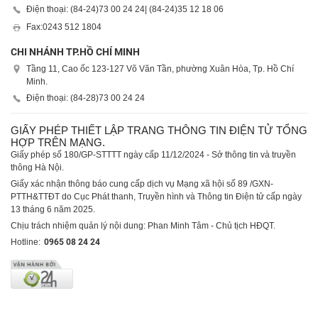
Điện thoại: (84-24)
73 00 24 24
| (84-24)
35 12 18 06
Fax:
0243 512 1804
CHI NHÁNH TP.HỒ CHÍ MINH
Tầng 11, Cao ốc 123-127 Võ Văn Tần, phường Xuân Hòa, Tp. Hồ Chí
Minh.
Điện thoại: (84-28)
73 00 24 24
GIẤY PHÉP THIẾT LẬP TRANG THÔNG TIN ĐIỆN TỬ TỔNG
HỢP TRÊN MẠNG.
Giấy phép số 180/GP-STTTT ngày cấp 11/12/2024 - Sở thông tin và truyền
thông Hà Nội.
Giấy xác nhận thông báo cung cấp dịch vụ Mạng xã hội số 89 /GXN-
PTTH&TTĐT do Cục Phát thanh, Truyền hình và Thông tin Điện tử cấp ngày
13 tháng 6 năm 2025.
Chịu trách nhiệm quản lý nội dung: Phan Minh Tâm - Chủ tịch HĐQT.
Hotline:
0965 08 24 24