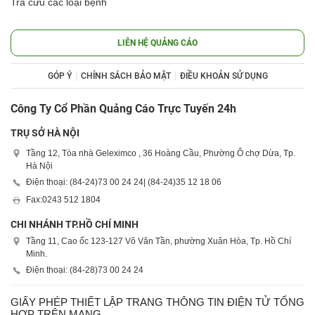
Tra cứu các loại bệnh
LIÊN HỆ QUẢNG CÁO
GÓP Ý
CHÍNH SÁCH BẢO MẬT
ĐIỀU KHOẢN SỬ DỤNG
Công Ty Cổ Phần Quảng Cáo Trực Tuyến 24h
TRỤ SỞ HÀ NỘI
Tầng 12, Tòa nhà Geleximco , 36 Hoàng Cầu, Phường Ô chợ Dừa, Tp.
Hà Nội
Điện thoại: (84-24)
73 00 24 24
| (84-24)
35 12 18 06
Fax:
0243 512 1804
CHI NHÁNH TP.HỒ CHÍ MINH
Tầng 11, Cao ốc 123-127 Võ Văn Tần, phường Xuân Hòa, Tp. Hồ Chí
Minh.
Điện thoại: (84-28)
73 00 24 24
GIẤY PHÉP THIẾT LẬP TRANG THÔNG TIN ĐIỆN TỬ TỔNG
HỢP TRÊN MẠNG.