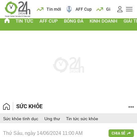
 vàng
Lịch
Tin mới
AFF Cup
Giá vàng
TIN TỨC
AFF CUP
BÓNG ĐÁ
KINH DOANH
GIẢI T
SỨC KHỎE
Sức khỏe tình dục
Ung thư
Tin tức sức khỏe
Thứ Sáu, ngày 14/06/2024 11:00 AM
CHIA SẺ