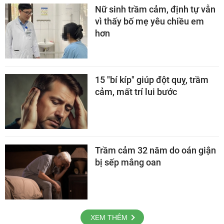
Nữ sinh trầm cảm, định tự vẫn
vì thấy bố mẹ yêu chiều em
hơn
15 "bí kíp" giúp đột quỵ, trầm
cảm, mất trí lui bước
Trầm cảm 32 năm do oán giận
bị sếp mắng oan
XEM THÊM