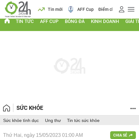
 vàng
Lịch
Tin mới
AFF Cup
Điểm chuẩn 2026
TIN TỨC
AFF CUP
BÓNG ĐÁ
KINH DOANH
GIẢI T
SỨC KHỎE
Sức khỏe tình dục
Ung thư
Tin tức sức khỏe
Thứ Hai, ngày 15/05/2023 01:00 AM
CHIA SẺ