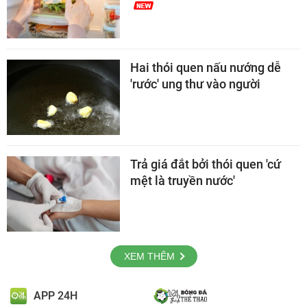
Hai thói quen nấu nướng dễ
'rước' ung thư vào người
Trả giá đắt bởi thói quen 'cứ
mệt là truyền nước'
XEM THÊM
APP 24H