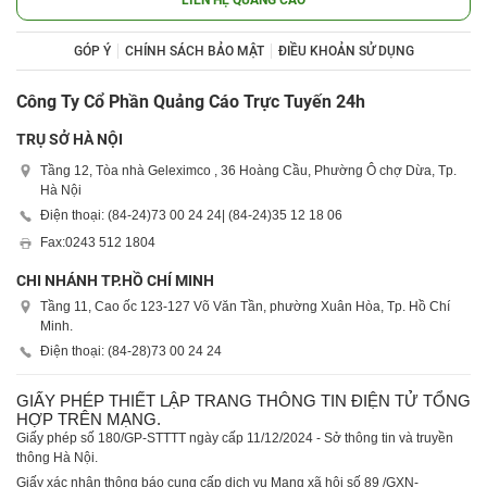
GÓP Ý
CHÍNH SÁCH BẢO MẬT
ĐIỀU KHOẢN SỬ DỤNG
Công Ty Cổ Phần Quảng Cáo Trực Tuyến 24h
TRỤ SỞ HÀ NỘI
Tầng 12, Tòa nhà Geleximco , 36 Hoàng Cầu, Phường Ô chợ Dừa, Tp.
Hà Nội
Điện thoại: (84-24)
73 00 24 24
| (84-24)
35 12 18 06
Fax:
0243 512 1804
CHI NHÁNH TP.HỒ CHÍ MINH
Tầng 11, Cao ốc 123-127 Võ Văn Tần, phường Xuân Hòa, Tp. Hồ Chí
Minh.
Điện thoại: (84-28)
73 00 24 24
GIẤY PHÉP THIẾT LẬP TRANG THÔNG TIN ĐIỆN TỬ TỔNG
HỢP TRÊN MẠNG.
Giấy phép số 180/GP-STTTT ngày cấp 11/12/2024 - Sở thông tin và truyền
thông Hà Nội.
Giấy xác nhận thông báo cung cấp dịch vụ Mạng xã hội số 89 /GXN-