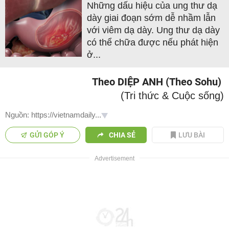
Những dấu hiệu của ung thư dạ
dày giai đoạn sớm dễ nhầm lẫn
với viêm dạ dày. Ung thư dạ dày
có thể chữa được nếu phát hiện
ở...
Theo DIỆP ANH (Theo Sohu)
(Tri thức & Cuộc sống)
Nguồn: https://vietnamdaily...
GỬI GÓP Ý
CHIA SẺ
LƯU BÀI