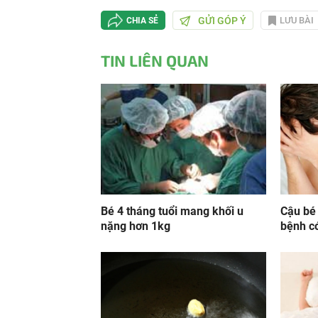
GỬI GÓP Ý
LƯU BÀI
CHIA SẺ
TIN LIÊN QUAN
Bé 4 tháng tuổi mang khối u
Cậu bé 
nặng hơn 1kg
bệnh có