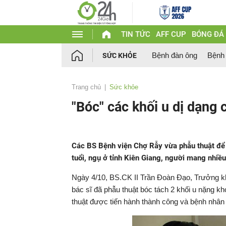
TIN TỨC
AFF CUP
BÓNG ĐÁ
Bệnh đàn ông
Bệnh
SỨC KHỎE
Trang chủ
Sức khỏe
"Bóc" các khối u dị dạng
Các BS Bệnh viện Chợ Rẫy vừa phẫu thuật để 
tuổi, ngụ ở tỉnh Kiên Giang, người mang nhiều
Ngày 4/10, BS.CK II Trần Đoàn Đạo, Trưởng k
bác sĩ đã phẫu thuật bóc tách 2 khối u nặng k
thuật được tiến hành thành công và bệnh nhân c