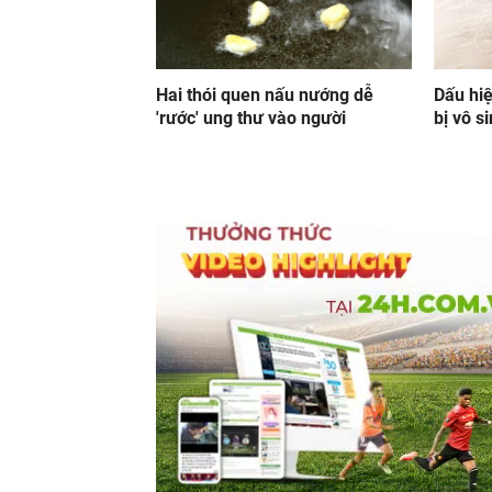
Hai thói quen nấu nướng dễ
Dấu hiệ
'rước' ung thư vào người
bị vô s