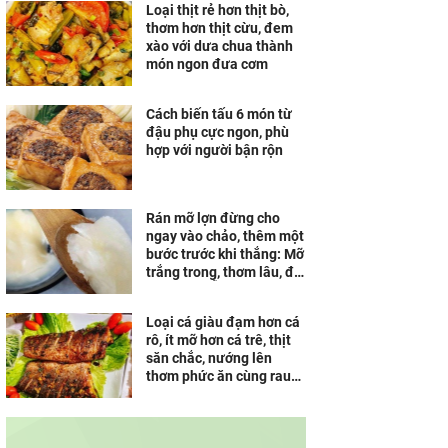
Loại thịt rẻ hơn thịt bò,
thơm hơn thịt cừu, đem
xào với dưa chua thành
món ngon đưa cơm
Cách biến tấu 6 món từ
đậu phụ cực ngon, phù
hợp với người bận rộn
Rán mỡ lợn đừng cho
ngay vào chảo, thêm một
bước trước khi thắng: Mỡ
trắng trong, thơm lâu, để
cả tháng vẫn không hôi
Loại cá giàu đạm hơn cá
rô, ít mỡ hơn cá trê, thịt
săn chắc, nướng lên
thơm phức ăn cùng rau
sống ngon tuyệt