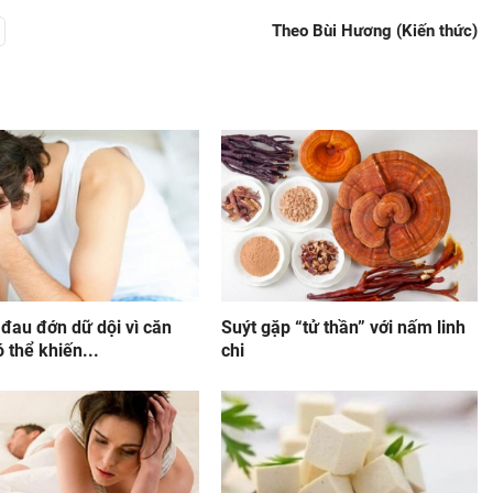
Theo Bùi Hương (Kiến thức)
đau đớn dữ dội vì căn
Suýt gặp “tử thần” với nấm linh
 thể khiến...
chi