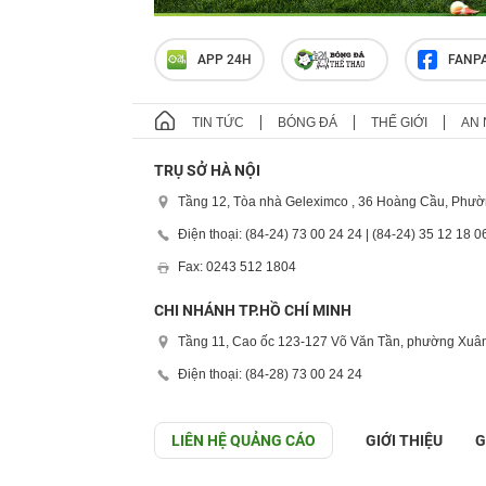
APP 24H
FANP
TIN TỨC
BÓNG ĐÁ
THẾ GIỚI
AN 
TRỤ SỞ HÀ NỘI
Tầng 12, Tòa nhà Geleximco , 36 Hoàng Cầu, Phườ
Điện thoại: (84-24) 73 00 24 24 | (84-24) 35 12 18 0
Fax: 0243 512 1804
CHI NHÁNH TP.HỒ CHÍ MINH
Tầng 11, Cao ốc 123-127 Võ Văn Tần, phường Xuân
Điện thoại: (84-28) 73 00 24 24
LIÊN HỆ QUẢNG CÁO
GIỚI THIỆU
G