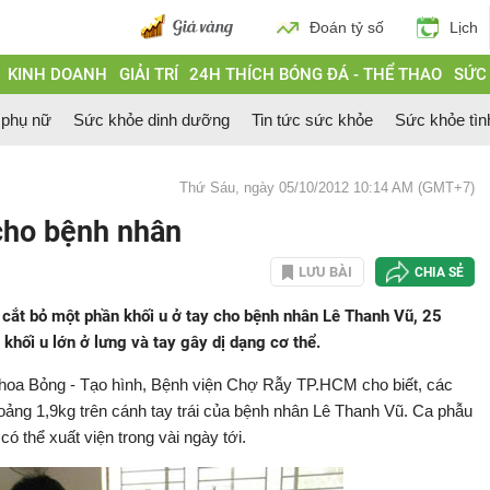
Đoán tỷ số
Lịch
KINH DOANH
GIẢI TRÍ
24H THÍCH BÓNG ĐÁ - THỂ THAO
SỨC
 phụ nữ
Sức khỏe dinh dưỡng
Tin tức sức khỏe
Sức khỏe tìn
Thứ Sáu, ngày 05/10/2012 10:14 AM (GMT+7)
 cho bệnh nhân
LƯU BÀI
CHIA SẺ
cắt bỏ một phần khối u ở tay cho bệnh nhân Lê Thanh Vũ, 25
 khối u lớn ở lưng và tay gây dị dạng cơ thể.
hoa Bỏng - Tạo hình, Bệnh viện Chợ Rẫy TP.HCM cho biết, các
hoảng 1,9kg trên cánh tay trái của bệnh nhân Lê Thanh Vũ. Ca phẫu
ó thể xuất viện trong vài ngày tới.