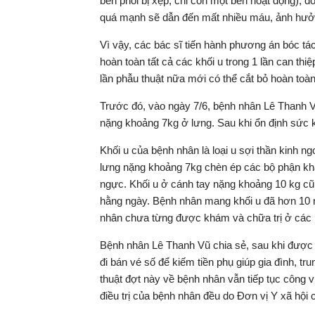
bên phổi bị xẹp, chỉ còn một bên hoạt động), 
quá mạnh sẽ dẫn đến mất nhiều máu, ảnh hưở
Vì vậy, các bác sĩ tiến hành phương án bóc tá
hoàn toàn tất cả các khối u trong 1 lần can thi
lần phẫu thuật nữa mới có thể cắt bỏ hoàn toàn
Trước đó, vào ngày 7/6, bệnh nhân Lê Thanh V
nặng khoảng 7kg ở lưng. Sau khi ổn định sức k
Khối u của bệnh nhân là loại u sợi thần kinh ng
lưng nặng khoảng 7kg chèn ép các bộ phận khá
ngực. Khối u ở cánh tay nặng khoảng 10 kg cũ
hằng ngày. Bệnh nhân mang khối u đã hơn 10 
nhân chưa từng được khám và chữa trị ở các 
Bệnh nhân Lê Thanh Vũ chia sẻ, sau khi được c
đi bán vé số để kiếm tiền phụ giúp gia đình, t
thuật đợt này về bệnh nhân vẫn tiếp tục công v
điều trị của bệnh nhân đều do Đơn vị Y xã hội