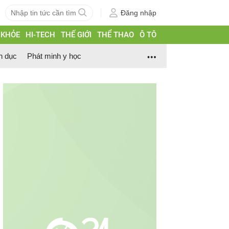
Đăng nhập
 KHỎE
HI-TECH
THẾ GIỚI
THỂ THAO
Ô TÔ
h dục
Phát minh y học