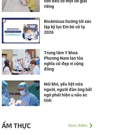
con đều có một lời giải
riêng
BioAmicus hướng tới xác
lập kỷ lục Em bé cử tạ
2026
Trung tâm Y khoa
Phương Nam lan tỏa
nghĩa cử đẹp vì cộng
đồng
Nói khó, yếu liệt nửa
người, người đàn ông bất
ngờ phát hiện u não ác
tính
ẨM THỰC
Xem thêm