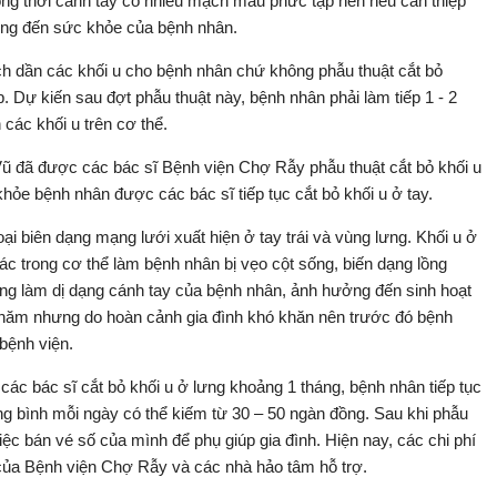
đồng thời cánh tay có nhiều mạch máu phức tạp nên nếu can thiệp
ng đến sức khỏe của bệnh nhân.
ch dần các khối u cho bệnh nhân chứ không phẫu thuật cắt bỏ
ệp. Dự kiến sau đợt phẫu thuật này, bệnh nhân phải làm tiếp 1 - 2
 các khối u trên cơ thể.
ũ đã được các bác sĩ Bệnh viện Chợ Rẫy phẫu thuật cắt bỏ khối u
hỏe bệnh nhân được các bác sĩ tiếp tục cắt bỏ khối u ở tay.
oại biên dạng mạng lưới xuất hiện ở tay trái và vùng lưng. Khối u ở
c trong cơ thể làm bệnh nhân bị vẹo cột sống, biến dạng lồng
ng làm dị dạng cánh tay của bệnh nhân, ảnh hưởng đến sinh hoạt
năm nhưng do hoàn cảnh gia đình khó khăn nên trước đó bệnh
bệnh viện.
ác bác sĩ cắt bỏ khối u ở lưng khoảng 1 tháng, bệnh nhân tiếp tục
rung bình mỗi ngày có thể kiếm từ 30 – 50 ngàn đồng. Sau khi phẫu
iệc bán vé số của mình để phụ giúp gia đình. Hiện nay, các chi phí
 của Bệnh viện Chợ Rẫy và các nhà hảo tâm hỗ trợ.