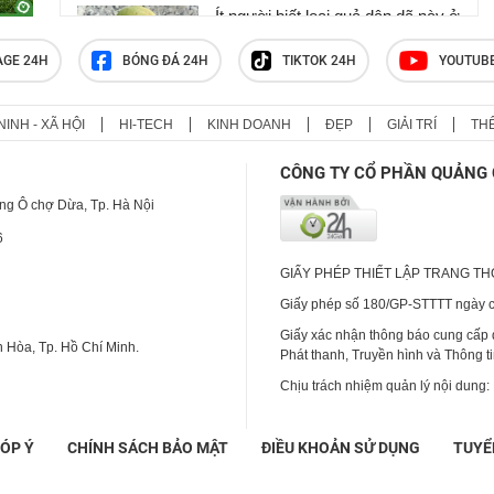
Ít người biết loại quả dân dã này ở
Việt Nam lại mang nhiều lợi ích
cho sức khỏe
AGE 24H
BÓNG ĐÁ 24H
TIKTOK 24H
YOUTUB
NINH - XÃ HỘI
HI-TECH
KINH DOANH
ĐẸP
GIẢI TRÍ
TH
Người đàn ông suy thận mạn
nguy kịch sau thói quen nhiều
CÔNG TY CỔ PHẦN QUẢNG 
người Việt nghĩ là 'càng ăn càng
bổ'
ng Ô chợ Dừa, Tp. Hà Nội
6
GIẤY PHÉP THIẾT LẬP TRANG T
Giấy phép số 180/GP-STTTT ngày cấ
Giấy xác nhận thông báo cung cấp
 Hòa, Tp. Hồ Chí Minh.
Phát thanh, Truyền hình và Thông t
Chịu trách nhiệm quản lý nội dung:
ÓP Ý
CHÍNH SÁCH BẢO MẬT
ĐIỀU KHOẢN SỬ DỤNG
TUYỂ