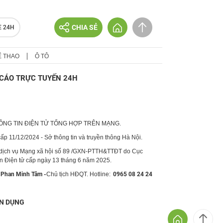
CHIA SẺ
E 24H
Ể THAO
Ô TÔ
CÁO TRỰC TUYẾN 24H
HÔNG TIN ĐIỆN TỬ TỔNG HỢP TRÊN MẠNG.
p 11/12/2024 - Sở thông tin và truyền thông Hà Nội.
 dịch vụ Mạng xã hội số 89 /GXN-PTTH&TTĐT do Cục
in Điện tử cấp ngày 13 tháng 6 năm 2025.
Phan Minh Tâm -
Chủ tịch HĐQT. Hotline:
0965 08 24 24
N DỤNG