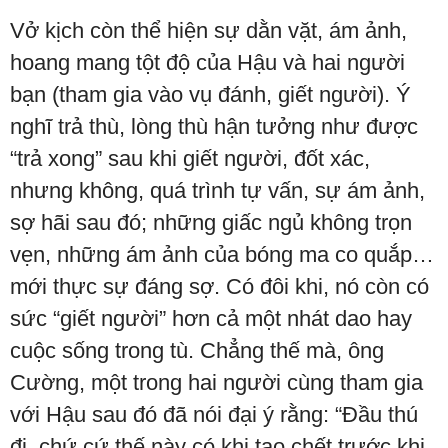
Vở kịch còn thể hiện sự dằn vặt, ám ảnh,
hoang mang tột độ của Hậu và hai người
bạn (tham gia vào vụ đánh, giết người). Ý
nghĩ trả thù, lòng thù hận tưởng như được
“trả xong” sau khi giết người, đốt xác,
nhưng không, quá trình tự vấn, sự ám ảnh,
sợ hãi sau đó; những giấc ngủ không trọn
vẹn, những ám ảnh của bóng ma co quắp…
mới thực sự đáng sợ. Có đôi khi, nó còn có
sức “giết người” hơn cả một nhát dao hay
cuộc sống trong tù. Chẳng thế mà, ông
Cường, một trong hai người cùng tham gia
với Hậu sau đó đã nói đại ý rằng: “Đầu thú
đi, chứ cứ thế này có khi tao chết trước khi