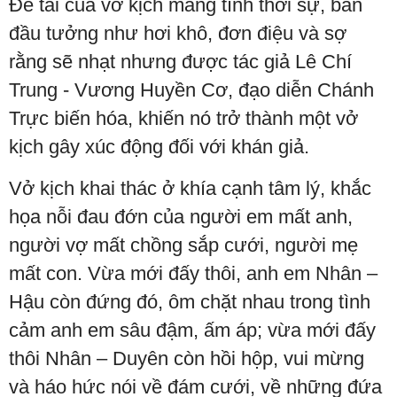
Đề tài của vở kịch mang tính thời sự, ban
đầu tưởng như hơi khô, đơn điệu và sợ
rằng sẽ nhạt nhưng được tác giả Lê Chí
Trung - Vương Huyền Cơ, đạo diễn Chánh
Trực biến hóa, khiến nó trở thành một vở
kịch gây xúc động đối với khán giả.
Vở kịch khai thác ở khía cạnh tâm lý, khắc
họa nỗi đau đớn của người em mất anh,
người vợ mất chồng sắp cưới, người mẹ
mất con. Vừa mới đấy thôi, anh em Nhân –
Hậu còn đứng đó, ôm chặt nhau trong tình
cảm anh em sâu đậm, ấm áp; vừa mới đấy
thôi Nhân – Duyên còn hồi hộp, vui mừng
và háo hức nói về đám cưới, về những đứa