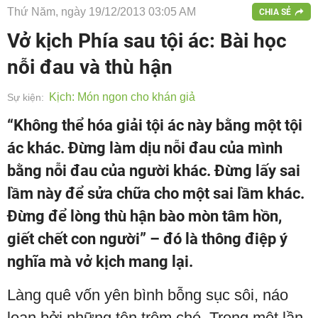
Thứ Năm, ngày 19/12/2013 03:05 AM
CHIA SẺ
Vở kịch Phía sau tội ác: Bài học
nỗi đau và thù hận
Kịch: Món ngon cho khán giả
Sự kiện:
“Không thể hóa giải tội ác này bằng một tội
ác khác. Đừng làm dịu nỗi đau của mình
bằng nỗi đau của người khác. Đừng lấy sai
lầm này để sửa chữa cho một sai lầm khác.
Đừng để lòng thù hận bào mòn tâm hồn,
giết chết con người” – đó là thông điệp ý
nghĩa mà vở kịch mang lại.
Làng quê vốn yên bình bỗng sục sôi, náo
loạn bởi những tên trộm chó. Trong một lần