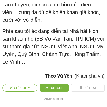
câu chuyện, diễn xuất có hồn của diễn
viên… cũng đã đủ để khiến khán giả khóc,
cười với vở diễn.
Phía sau tội ác đang diễn tại Nhà hát kịch
sân khấu nhỏ (5B Võ Văn Tần, TP.HCM) với
sự tham gia của NSƯT Việt Anh, NSƯT Mỹ
Uyên, Quý Bình, Chánh Trực, Hồng Thắm,
Lê Vinh…
Theo Vũ Yến
(Khampha.vn)
GỬI GÓP Ý
CHIA SẺ
LƯU BÀI