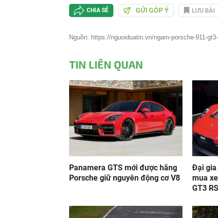
GỬI GÓP Ý
LƯU BÀI
CHIA SẺ
Nguồn: https://nguoiduatin.vn/ngam-porsche-911-gt3-r
TIN LIÊN QUAN
Panamera GTS mới được hãng
Đại gia
Porsche giữ nguyên động cơ V8
mua xe
GT3 R