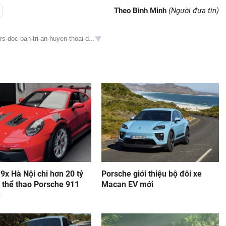
Theo Bình Minh
(Người đưa tin)
s-doc-ban-tri-an-huyen-thoai-d...
 9x Hà Nội chi hơn 20 tỷ
Porsche giới thiệu bộ đôi xe
 thể thao Porsche 911
Macan EV mới
S