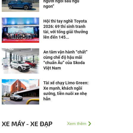
người ngồi sau ngủ
ngon”
Hội thi tay nghề Toyota
2026: 69 thí sinh tranh
tài, với tổng giải thưởng
lên đến 145...
An tâm vận hành “chất”
cùng chế độ hậu mãi
“chuẩn Âu” của Skoda
Việt Nam
Tài xế chạy Limo Green:
Xe mạnh, khách ngồi
sướng, tiền nuôi xe nhẹ
hẳn
XE MÁY - XE ĐẠP
Xem thêm