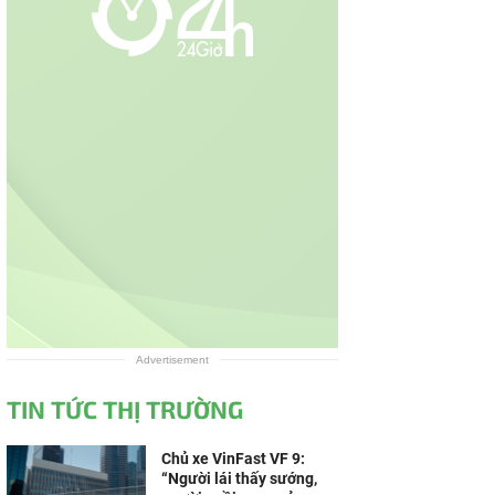
Advertisement
TIN TỨC THỊ TRƯỜNG
Chủ xe VinFast VF 9:
“Người lái thấy sướng,