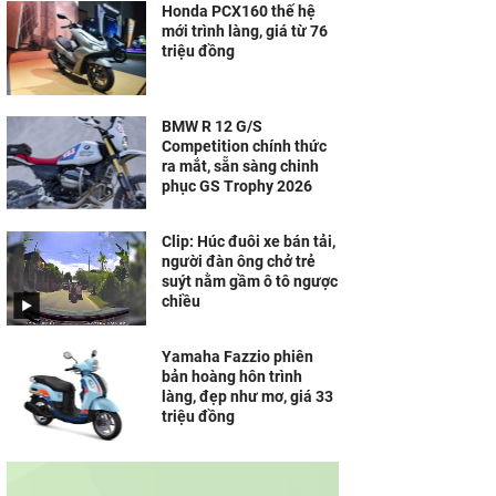
Honda PCX160 thế hệ
mới trình làng, giá từ 76
triệu đồng
BMW R 12 G/S
Competition chính thức
ra mắt, sẵn sàng chinh
phục GS Trophy 2026
Clip: Húc đuôi xe bán tải,
người đàn ông chở trẻ
suýt nằm gầm ô tô ngược
chiều
Yamaha Fazzio phiên
bản hoàng hôn trình
làng, đẹp như mơ, giá 33
triệu đồng