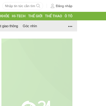
Đăng nhập
 KHỎE
HI-TECH
THẾ GIỚI
THỂ THAO
Ô TÔ
t giao thông
Góc nhìn