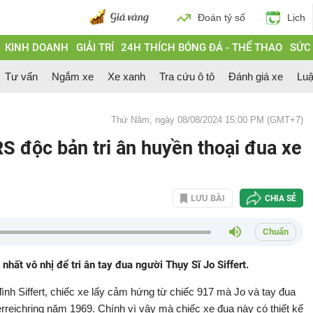
Đoán tỷ số
Lịch
KINH DOANH
GIẢI TRÍ
24H THÍCH BÓNG ĐÁ - THỂ THAO
SỨC
Tư vấn
Ngắm xe
Xe xanh
Tra cứu ô tô
Đánh giá xe
Luậ
Thứ Năm, ngày 08/08/2024 15:00 PM (GMT+7)
 độc bản tri ân huyền thoại đua xe
LƯU BÀI
CHIA SẺ
Chuẩn
hất vô nhị để tri ân tay đua người Thụy Sĩ Jo Siffert.
ình Siffert, chiếc xe lấy cảm hứng từ chiếc 917 mà Jo và tay đua
terreichring năm 1969. Chính vì vậy mà chiếc xe đua này có thiết kế