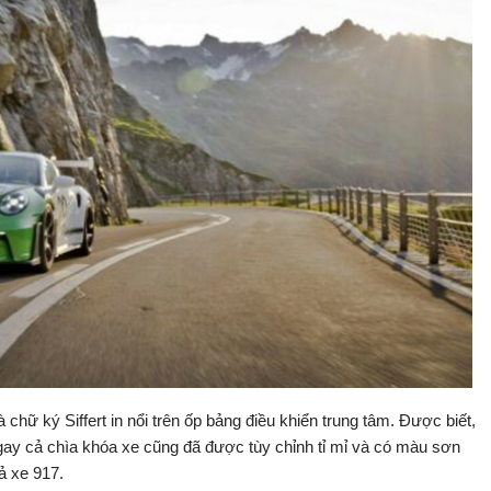
hữ ký Siffert in nổi trên ốp bảng điều khiển trung tâm. Được biết,
 ngay cả chìa khóa xe cũng đã được tùy chỉnh tỉ mỉ và có màu sơn
ả xe 917.