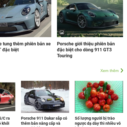
e tung thêm phiên bản xe
Porsche giới thiệu phiên bản
 đặc biệt
đặc biệt cho dòng 911 GT3
Touring
Xem thêm
S/C ra
Porsche 911 Dakar sắp có
Số lượng người bị trào
ó khởi
thêm bản nâng cấp và
ngược dạ dày thì nhiều vô