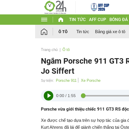
TIN TỨC
AFF CUP
BÓNG ĐÁ
Tin tức
Bảng giá xe ô tô
Ô TÔ
Trang chủ
Ô tô
Ngắm Porsche 911 GT3 RS
Jo Siffert
Porsche 911
Xe Porsche
Sự kiện:
0:00
/
1:55
Porsche vừa giới thiệu chiếc 911 GT3 RS độc n
Xe được chế tạo dựa trên sự hợp tác của gia đ
Kurt Ahrens đã lái để giành chiến thắng tại Ös