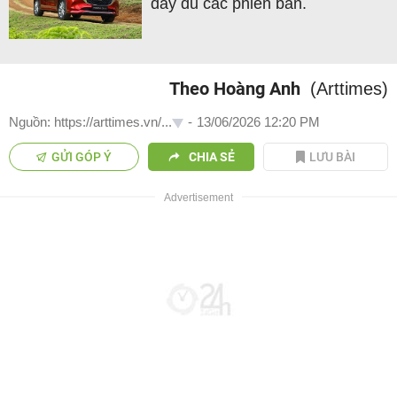
đầy đủ các phiên bản.
Theo Hoàng Anh
(Arttimes)
Nguồn: https://arttimes.vn/...
-
13/06/2026 12:20 PM
GỬI GÓP Ý
CHIA SẺ
LƯU BÀI