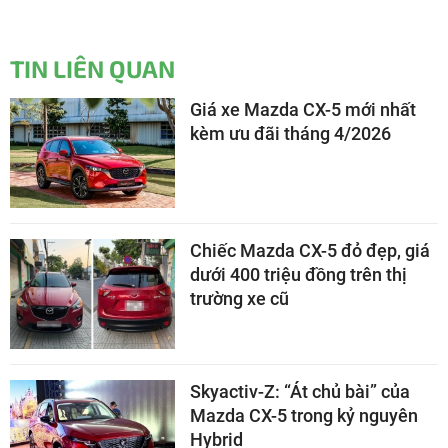
TIN LIÊN QUAN
Giá xe Mazda CX-5 mới nhất
kèm ưu đãi tháng 4/2026
Chiếc Mazda CX-5 đỏ đẹp, giá
dưới 400 triệu đồng trên thị
trường xe cũ
Skyactiv-Z: “Át chủ bài” của
Mazda CX-5 trong kỷ nguyên
Hybrid