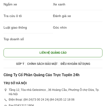
Ngắm xe
Xe xanh
Tra cứu ô tô
Đánh giá xe
Luật giao thông
Góc nhìn
Top doanh số
LIÊN HỆ QUẢNG CÁO
GÓP Ý
CHÍNH SÁCH BẢO MẬT
ĐIỀU KHOẢN SỬ DỤNG
Công Ty Cổ Phần Quảng Cáo Trực Tuyến 24h
TRỤ SỞ HÀ NỘI
Tầng 12, Tòa nhà Geleximco , 36 Hoàng Cầu, Phường Ô chợ Dừa, Tp.
Hà Nội
Điện thoại: (84-24)
73 00 24 24
| (84-24)
35 12 18 06
Fax:
0243 512 1804