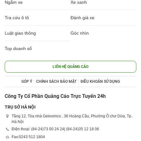
Ngắm xe
Xe xanh
Tra cứu ô tô
Đánh giá xe
Luật giao thông
Góc nhìn
Top doanh số
LIÊN HỆ QUẢNG CÁO
GÓP Ý
CHÍNH SÁCH BẢO MẬT
ĐIỀU KHOẢN SỬ DỤNG
Công Ty Cổ Phần Quảng Cáo Trực Tuyến 24h
TRỤ SỞ HÀ NỘI
Tầng 12, Tòa nhà Geleximco , 36 Hoàng Cầu, Phường Ô chợ Dừa, Tp.
Hà Nội
Điện thoại: (84-24)
73 00 24 24
| (84-24)
35 12 18 06
Fax:
0243 512 1804