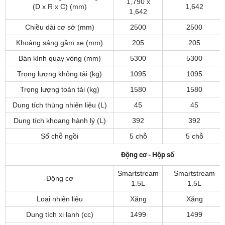
1,790 x
(D x R x C) (mm)
1,642
1,642
Chiều dài cơ sở (mm)
2500
2500
Khoảng sáng gầm xe (mm)
205
205
Bán kính quay vòng (mm)
5300
5300
Trọng lượng không tải (kg)
1095
1095
Trọng lượng toàn tải (kg)
1580
1580
Dung tích thùng nhiên liệu (L)
45
45
Dung tích khoang hành lý (L)
392
392
Số chỗ ngồi
5 chỗ
5 chỗ
Động cơ - Hộp số
Smartstream
Smartstream
Động cơ
1.5L
1.5L
Loại nhiên liệu
Xăng
Xăng
Dung tích xi lanh (cc)
1499
1499