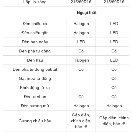
Lốp, la-zăng
215/60R16
215/60R16
Ngoại thất
Đèn chiếu xa
Halogen
LED
Đèn chiếu gần
Halogen
LED
Đèn ban ngày
LED
LED
Đèn pha tự động
Có
Có
Đèn hậu
Halogen
LED
Đèn pha tự động bật/tắt
Có
Có
Gạt mưa tự động
-
Có
Khởi động từ xa
-
Có
Đèn xi nhan
Có
Có
Đèn sương mù
Halogen
Halogen
Gập điện,
Gập điện, chỉnh
Gương chiếu hậu
chỉnh điện,
điện, báo rẽ
báo rẽ