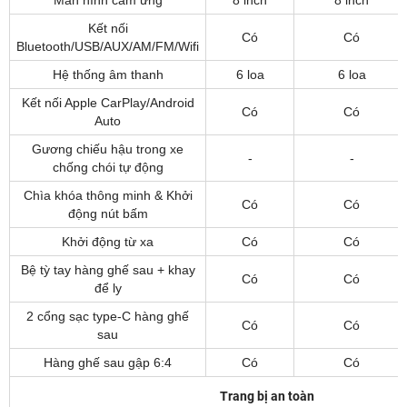
Kết nối
Có
Có
Bluetooth/USB/AUX/AM/FM/Wifi
Hệ thống âm thanh
6 loa
6 loa
Kết nối Apple CarPlay/Android
Có
Có
Auto
Gương chiếu hậu trong xe
-
-
chống chói tự động
Chìa khóa thông minh & Khởi
Có
Có
động nút bấm
Khởi động từ xa
Có
Có
Bệ tỳ tay hàng ghế sau + khay
Có
Có
để ly
2 cổng sạc type-C hàng ghế
Có
Có
sau
Hàng ghế sau gập 6:4
Có
Có
Trang bị an toàn