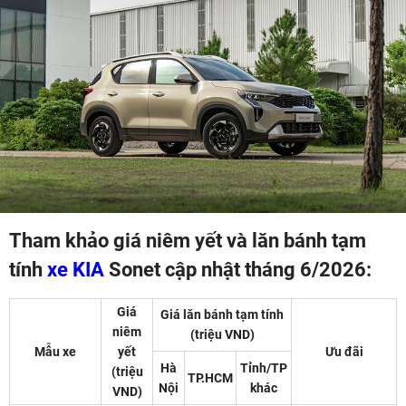
Tham khảo giá niêm yết và lăn bánh tạm
tính
xe KIA
Sonet cập nhật tháng 6/2026:
Giá
Giá lăn bánh tạm tính
niêm
(triệu VND)
Mẫu xe
yết
Ưu đãi
Hà
Tỉnh/TP
(triệu
TP.HCM
Nội
khác
VND)