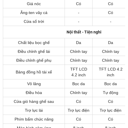
Giá nóc
Có
Có
Ăng-ten vây cá
-
Có
Cửa sổ trời
-
-
Nội thất - Tiện nghi
Chất liệu bọc ghế
Da
Da
Điều chỉnh ghế lái
Chỉnh tay
Chỉnh tay
Điều chỉnh ghế phụ
Chỉnh tay
Chỉnh tay
TFT LCD
TFT LCD 4.2
Bảng đồng hồ tài xế
4.2 inch
inch
Vô lăng
Bọc da
Bọc da
Điều hòa
Chỉnh tay
Tự động
Cửa gió hàng ghế sau
Có
Có
Trợ lực lái
Trợ lực điện
Trợ lực điện
Phím bấm chức năng
Có
Có
Màn hình cảm ứng
8 inch
8 inch