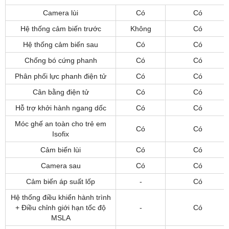
Camera lùi
Có
Có
Hệ thống cảm biến trước
Không
Có
Hệ thống cảm biến sau
Có
Có
Chống bó cứng phanh
Có
Có
Phân phối lực phanh điện tử
Có
Có
Cân bằng điện tử
Có
Có
Hỗ trợ khởi hành ngang dốc
Có
Có
Móc ghế an toàn cho trẻ em
Có
Có
Isofix
Cảm biến lùi
Có
Có
Camera sau
Có
Có
Cảm biến áp suất lốp
-
Có
Hệ thống điều khiển hành trình
+ Điều chỉnh giới hạn tốc độ
-
Có
MSLA