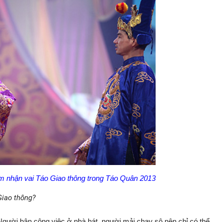
m nhận vai Táo Giao thông trong Táo Quân 2013
Giao thông?
 Người bận công việc ở nhà hát, người mải chạy sô nên chỉ có thể