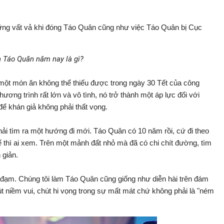
ng vất vả khi đóng Táo Quân cũng như việc Táo Quân bị Cục
n Táo Quân năm nay là gì?
một món ăn không thể thiếu được trong ngày 30 Tết của công
ng trình rất lớn và vô tình, nó trở thành một áp lực đối với
 để khán giả không phải thất vọng.
hải tìm ra một hướng đi mới. Táo Quân có 10 năm rồi, cứ đi theo
 thì ai xem. Trên một mảnh đất nhỏ mà đã có chi chít đường, tìm
 giản.
đạm. Chúng tôi làm Táo Quân cũng giống như diễn hài trên đám
út niềm vui, chút hi vọng trong sự mất mát chứ không phải là "ném