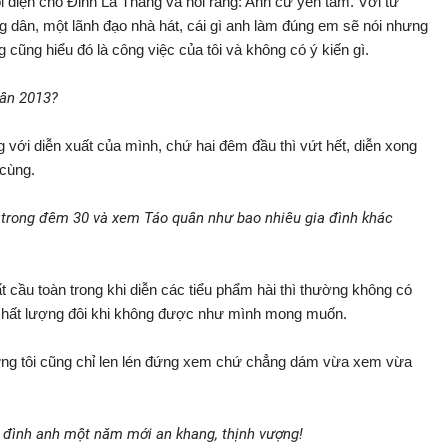
gọi điện cho Đinh La Thăng và nói rằng: Anh cứ yên tâm. Với tư
 dân, một lãnh đạo nhà hát, cái gì anh làm đúng em sẽ nói nhưng
 cũng hiểu đó là công việc của tôi và không có ý kiến gì.
uân 2013?
òng với diễn xuất của mình, chứ hai đêm đầu thì vứt hết, diễn xong
 cùng.
 trong đêm 30 và xem Táo quân như bao nhiêu gia đình khác
ất cầu toàn trong khi diễn các tiểu phẩm hài thì thường không có
ên chất lượng đôi khi không được như mình mong muốn.
hưng tôi cũng chỉ len lén đứng xem chứ chẳng dám vừa xem vừa
a đình anh một năm mới an khang, thịnh vượng!