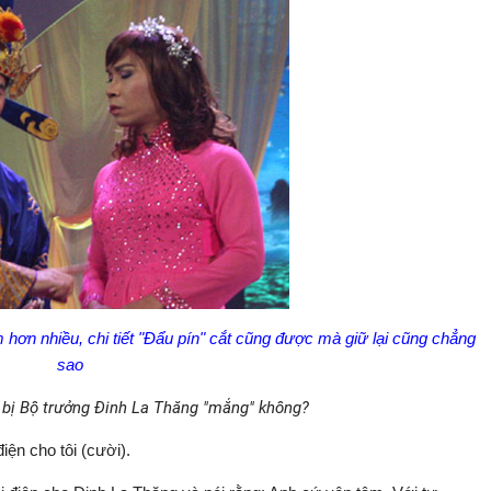
ơn nhiều, chi tiết "Đẩu pín" cắt cũng được mà giữ lại cũng chẳng
sao
 bị Bộ trưởng Đinh La Thăng "mắng" không?
iện cho tôi (cười).