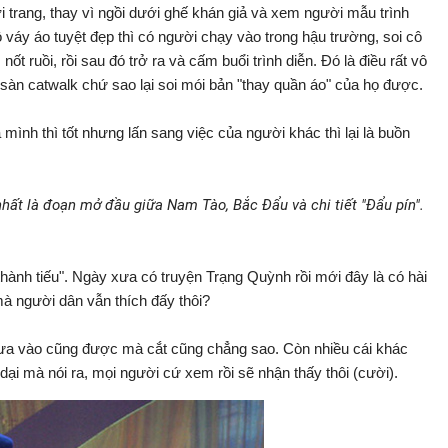
ời trang, thay vì ngồi dưới ghế khán giả và xem người mẫu trình
váy áo tuyệt đẹp thì có người chạy vào trong hậu trường, soi cô
 ruồi, rồi sau đó trở ra và cấm buổi trình diễn. Đó là điều rất vô
 sàn catwalk chứ sao lại soi mói bản "thay quần áo" của họ được.
mình thì tốt nhưng lấn sang việc của người khác thì lại là buồn
nhất là đoạn mở đầu giữa Nam Tào, Bắc Đẩu và chi tiết "Đẩu pín".
thành tiếu". Ngày xưa có truyện Trạng Quỳnh rồi mới đây là có hài
à người dân vẫn thích đấy thôi?
g, đưa vào cũng được mà cắt cũng chẳng sao. Còn nhiều cái khác
dại mà nói ra, mọi người cứ xem rồi sẽ nhận thấy thôi (cười).