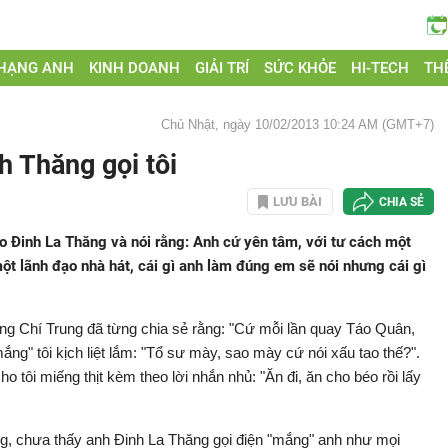
 HẠNG ANH
KINH DOANH
GIẢI TRÍ
SỨC KHỎE
HI-TECH
THẾ
Chủ Nhật, ngày 10/02/2013 10:24 AM (GMT+7)
h Thăng gọi tôi
LƯU BÀI
CHIA SẺ
cho Đinh La Thăng và nói rằng: Anh cứ yên tâm, với tư cách một
t lãnh đạo nhà hát, cái gì anh làm đúng em sẽ nói nhưng cái gì
ông Chí Trung đã từng chia sẻ rằng: "Cứ mỗi lần quay Táo Quân,
ng" tôi kịch liệt lắm: "Tổ sư mày, sao mày cứ nói xấu tao thế?".
tôi miếng thịt kèm theo lời nhắn nhủ: "Ăn đi, ăn cho béo rồi lấy
ng, chưa thấy anh Đinh La Thăng gọi điện "mắng" anh như mọi