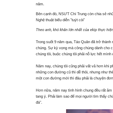
năm.
Bên cạnh đó, NSƯT Chí Trung còn chia sẻ nhữ
Nghệ thuật biểu diễn "tuýt còi"
Theo anh, khó khăn lớn nhất của ekip thực hiệ
Trong suốt 9 năm qua, Táo Quân đã trở thành 
chúng. Sự kỳ vọng mà công chúng dành cho chươ
chúng tôi, buộc chúng tôi phải nỗ lực hết mình
Năm nay, chúng tôi cũng phải vất vả hơn khi p
những con đường cũ thì dễ thôi, nhưng như thế
một con đường mới thì đâu phải là chuyện đơn
Hơn nữa, năm nay tình hình chung đều rất ảm 
tang ý. Phải làm sao để mọi người tìm thấy ch
đá".