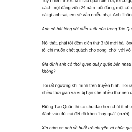
Tuy nhiên, trước khi Táo quân diễn ra, tôi có 
cách một đảng viên 24 năm tuổi đảng, một công
cái gì anh sai, em sẽ vẫn nhiễu nhại. Anh Thăng
Anh có hài lòng với diễn xuất của trong Táo Q
Nói thật, phải tới đêm diễn thứ 3 tôi mới hài l
tôi chỉ muốn chết quách cho xong, chới với vô
Gia đình anh có thói quen quây quần bên nhau
không?
Tôi rất ngượng khi mình trên truyền hình. Tôi r
nhiều thời gian và vì bị hạn chế nhiều thứ n
Riêng Táo Quân thì có chu đáo hơn chút ít n
đánh vào đùi cái đét rồi khen "hay quá" (cười).
Xin cảm ơn anh về buổi trò chuyện và chúc gi