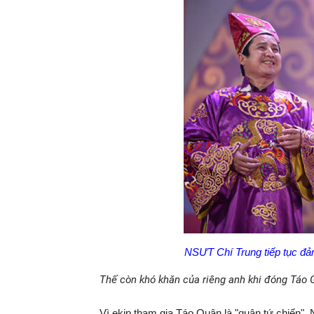
NSƯT Chí Trung tiếp tục đả
Thế còn khó khăn của riêng anh khi đóng Táo 
Vì ekip tham gia Táo Quân là "quân tứ chiến".