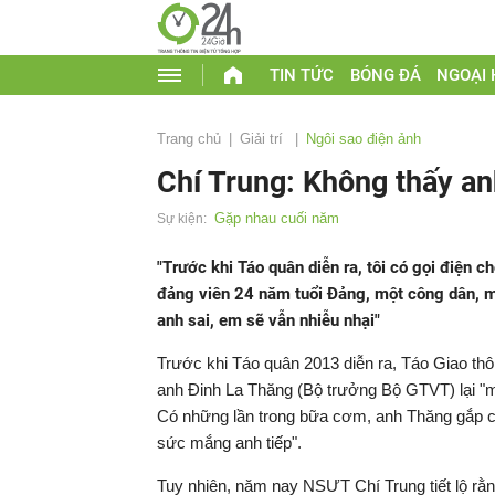
TIN TỨC
BÓNG ĐÁ
NGOẠI
Trang chủ
Giải trí
Ngôi sao điện ảnh
Chí Trung: Không thấy an
Gặp nhau cuối năm
Sự kiện:
"Trước khi Táo quân diễn ra, tôi có gọi điện 
đảng viên 24 năm tuổi Đảng, một công dân, mộ
anh sai, em sẽ vẫn nhiễu nhại"
Trước khi Táo quân 2013 diễn ra, Táo Giao th
anh Đinh La Thăng (Bộ trưởng Bộ GTVT) lại "mắ
Có những lần trong bữa cơm, anh Thăng gắp cho 
sức mắng anh tiếp".
Tuy nhiên, năm nay NSƯT Chí Trung tiết lộ rằ