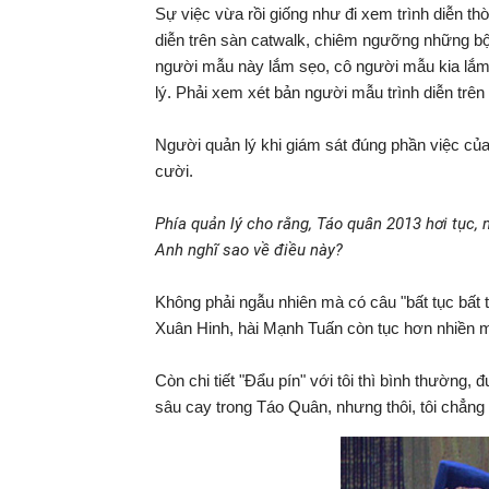
Sự việc vừa rồi giống như đi xem trình diễn th
diễn trên sàn catwalk, chiêm ngưỡng những bộ 
người mẫu này lắm sẹo, cô người mẫu kia lắm nốt
lý. Phải xem xét bản người mẫu trình diễn trên
Người quản lý khi giám sát đúng phần việc của 
cười.
Phía quản lý cho rằng, Táo quân 2013 hơi tục, 
Anh nghĩ sao về điều này?
Không phải ngẫu nhiên mà có câu "bất tục bất 
Xuân Hinh, hài Mạnh Tuấn còn tục hơn nhiền m
Còn chi tiết "Đẩu pín" với tôi thì bình thườn
sâu cay trong Táo Quân, nhưng thôi, tôi chẳng 