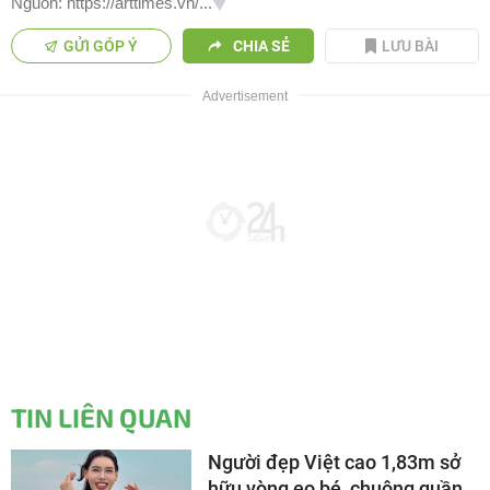
Nguồn: https://arttimes.vn/...
GỬI GÓP Ý
CHIA SẺ
LƯU BÀI
TIN LIÊN QUAN
Người đẹp Việt cao 1,83m sở
hữu vòng eo bé, chuộng quần