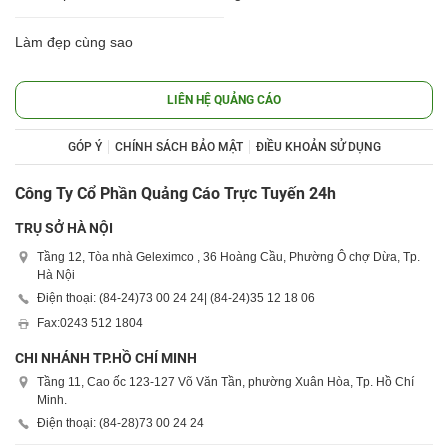
Làm đẹp cùng sao
LIÊN HỆ QUẢNG CÁO
GÓP Ý
CHÍNH SÁCH BẢO MẬT
ĐIỀU KHOẢN SỬ DỤNG
Công Ty Cổ Phần Quảng Cáo Trực Tuyến 24h
TRỤ SỞ HÀ NỘI
Tầng 12, Tòa nhà Geleximco , 36 Hoàng Cầu, Phường Ô chợ Dừa, Tp.
Hà Nội
Điện thoại: (84-24)
73 00 24 24
| (84-24)
35 12 18 06
Fax:
0243 512 1804
CHI NHÁNH TP.HỒ CHÍ MINH
Tầng 11, Cao ốc 123-127 Võ Văn Tần, phường Xuân Hòa, Tp. Hồ Chí
Minh.
Điện thoại: (84-28)
73 00 24 24