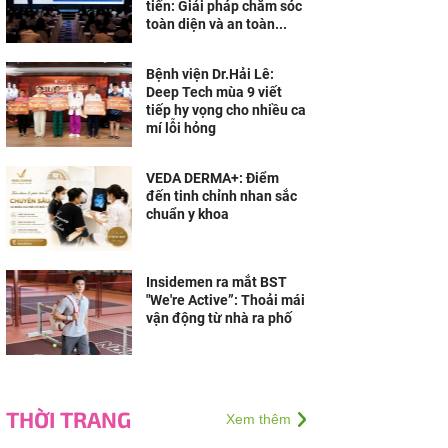
tiến: Giải pháp chăm sóc
toàn diện và an toàn...
Bệnh viện Dr.Hải Lê:
Deep Tech mùa 9 viết
tiếp hy vọng cho nhiều ca
mí lỗi hỏng
VEDA DERMA+: Điểm
đến tinh chỉnh nhan sắc
chuẩn y khoa
Insidemen ra mắt BST
"We're Active”: Thoải mái
vận động từ nhà ra phố
THỜI TRANG
Xem thêm