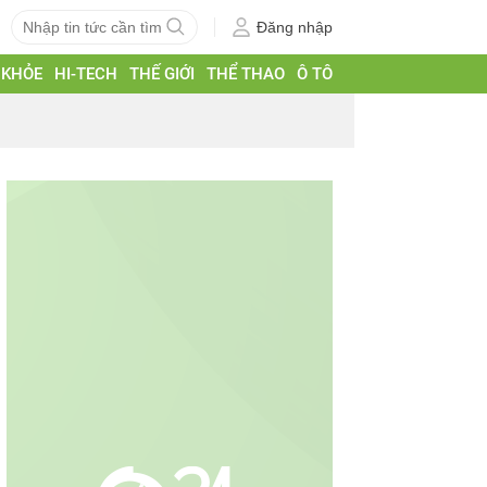
Đăng nhập
 KHỎE
HI-TECH
THẾ GIỚI
THỂ THAO
Ô TÔ