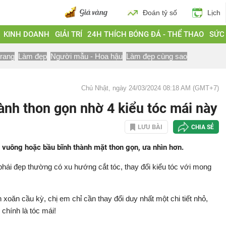
Đoán tỷ số
Lịch
KINH DOANH
GIẢI TRÍ
24H THÍCH BÓNG ĐÁ - THỂ THAO
SỨC
trang
Làm đẹp
Người mẫu - Hoa hậu
Làm đẹp cùng sao
Chủ Nhật, ngày 24/03/2024 08:18 AM (GMT+7)
ành thon gọn nhờ 4 kiểu tóc mái này
LƯU BÀI
CHIA SẺ
 vuông hoặc bầu bĩnh thành mặt thon gọn, ưa nhìn hơn.
ái đẹp thường có xu hướng cắt tóc, thay đổi kiểu tóc với mong
 xoăn cầu kỳ, chị em chỉ cần thay đổi duy nhất một chi tiết nhỏ,
 chính là tóc mái!