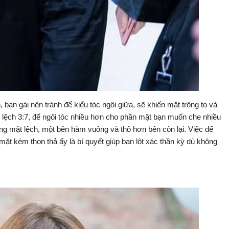
ạn gái nên tránh để kiểu tóc ngôi giữa, sẽ khiến mặt trông to và
ểu lệch 3:7, để ngôi tóc nhiều hơn cho phần mặt bạn muốn che nhiều
g mặt lệch, một bên hàm vuông và thô hơn bên còn lại. Việc để
 mặt kém thon thả ấy là bí quyết giúp bạn lột xác thần kỳ dù không