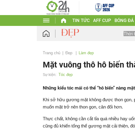
TIN TỨC
AFF CUP
BÓNG ĐÁ
Thời 
Trang chủ
Đẹp
Làm đẹp
Mặt vuông thô hô biến th
Tóc đẹp
Sự kiện:
Những kiểu tóc mái có thể “hô biến” nàng mặt
Khi sở hữu gương mặt không được thon gọn, ph
muốn mặt trở nên thon gọn, cân đối hơn.
Thực chất, không cần cắt tỉa quá nhiều hay uốn
cũng đủ khiến tổng thể gương mặt cải thiện, đó