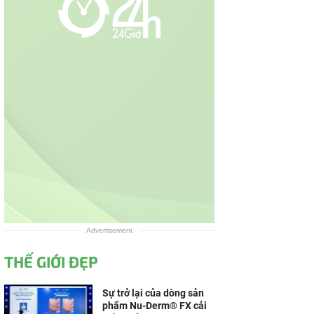
Advertisement
THẾ GIỚI ĐẸP
Sự trở lại của dòng sản
phẩm Nu-Derm® FX cải