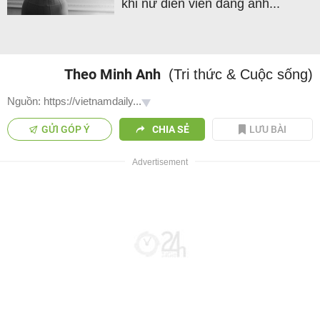
khi nữ diễn viên đăng ảnh...
Theo Minh Anh
(Tri thức & Cuộc sống)
Nguồn: https://vietnamdaily...
GỬI GÓP Ý
CHIA SẺ
LƯU BÀI