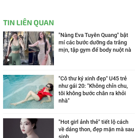
TIN LIÊN QUAN
"Nàng Eva Tuyên Quang" bật
mí các bước dưỡng da trắng
mịn, tập gym để body nuột nà
"Cô thư ký xinh đẹp" U45 trẻ
như gái 20: "Không chỉn chu,
tôi không bước chân ra khỏi
nhà"
"Hot girl ảnh thẻ" tiết lộ cách
về dáng thon, đẹp mặn mà sau
sinh