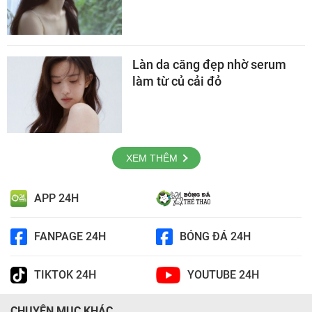
Làn da căng đẹp nhờ serum
làm từ củ cải đỏ
XEM THÊM
APP 24H
FANPAGE 24H
BÓNG ĐÁ 24H
TIKTOK 24H
YOUTUBE 24H
CHUYÊN MỤC KHÁC