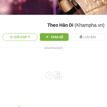
Theo Hân Di
(Khampha.vn)
GỬI GÓP Ý
CHIA SẺ
LƯU BÀI