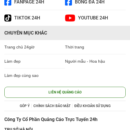
FANPAGE 24H
BÓNG ĐÁ 24H
TIKTOK 24H
YOUTUBE 24H
CHUYÊN MỤC KHÁC
Trang chủ 24giờ
Thời trang
Làm đẹp
Người mẫu - Hoa hậu
Làm đẹp cùng sao
LIÊN HỆ QUẢNG CÁO
GÓP Ý
CHÍNH SÁCH BẢO MẬT
ĐIỀU KHOẢN SỬ DỤNG
Công Ty Cổ Phần Quảng Cáo Trực Tuyến 24h
TRỤ SỞ HÀ NỘI