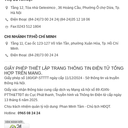
Tầng 12, Tòa nhà Geleximco , 36 Hoàng Cầu, Phường Ô chợ Dừa, Tp.
Hà Nội
Điện thoại: (84-24)
73 00 24 24
| (84-24)
35 12 18 06
Fax:
0243 512 1804
CHI NHÁNH TP.HỒ CHÍ MINH
Tầng 11, Cao ốc 123-127 Võ Văn Tần, phường Xuân Hòa, Tp. Hồ Chí
Minh.
Điện thoại: (84-28)
73 00 24 24
GIẤY PHÉP THIẾT LẬP TRANG THÔNG TIN ĐIỆN TỬ TỔNG
HỢP TRÊN MẠNG.
Giấy phép số 180/GP-STTTT ngày cấp 11/12/2024 - Sở thông tin và truyền
thông Hà Nội.
Giấy xác nhận thông báo cung cấp dịch vụ Mạng xã hội số 89 /GXN-
PTTH&TTĐT do Cục Phát thanh, Truyền hình và Thông tin Điện tử cấp ngày
13 tháng 6 năm 2025.
Chịu trách nhiệm quản lý nội dung: Phan Minh Tâm - Chủ tịch HĐQT.
Hotline:
0965 08 24 24