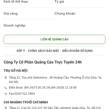
Kinh tế thể thao
Tỷ giá
Giá vàng
Chứng khoán
Doanh nghiệp
LIÊN HỆ QUẢNG CÁO
GÓP Ý
CHÍNH SÁCH BẢO MẬT
ĐIỀU KHOẢN SỬ DỤNG
Công Ty Cổ Phần Quảng Cáo Trực Tuyến 24h
TRỤ SỞ HÀ NỘI
Tầng 12, Tòa nhà Geleximco , 36 Hoàng Cầu, Phường Ô chợ Dừa, Tp.
Hà Nội
Điện thoại: (84-24)
73 00 24 24
| (84-24)
35 12 18 06
Fax:
0243 512 1804
CHI NHÁNH TP.HỒ CHÍ MINH
Tầng 11, Cao ốc 123-127 Võ Văn Tần, phường Xuân Hòa, Tp. Hồ Chí