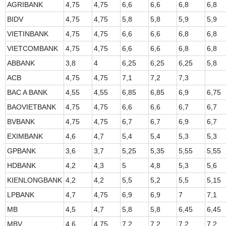
AGRIBANK
4,75
4,75
6,6
6,6
6,8
6,8
BIDV
4,75
4,75
5,8
5,8
5,9
5,9
VIETINBANK
4,75
4,75
6,6
6,6
6,8
6,8
VIETCOMBANK
4,75
4,75
6,6
6,6
6,8
6,8
ABBANK
3,8
4
6,25
6,25
6,25
5,8
ACB
4,75
4,75
7,1
7,2
7,3
BAC A BANK
4,55
4,55
6,85
6,85
6,9
6,75
BAOVIETBANK
4,75
4,75
6,6
6,6
6,7
6,7
BVBANK
4,75
4,75
6,7
6,7
6,9
6,7
EXIMBANK
4,6
4,7
5,4
5,4
5,3
5,3
GPBANK
3,6
3,7
5,25
5,35
5,55
5,55
HDBANK
4,2
4,3
5
4,8
5,3
5,6
KIENLONGBANK
4,2
4,2
5,5
5,2
5,5
5,15
LPBANK
4,7
4,75
6,9
6,9
7
7,1
MB
4,5
4,7
5,8
5,8
6,45
6,45
MBV
4,6
4,75
7,2
7,2
7,2
7,2