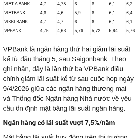
VIET A BANK
4,7
4,75
6
6
6,1
6,2
VIETBANK
4,6
4,6
5,9
6
6,1
6,4
VIKKI BANK
4,7
4,7
6
6
6,1
6,1
VPBANK
4,75
4,63
5,76
5,72
5,94
5,76
VPBank là ngân hàng thứ hai giảm lãi suất
kể từ đầu tháng 5, sau Saigonbank. Theo
ghi nhận, đây là lần thứ ba VPBank điều
chỉnh giảm lãi suất kể từ sau cuộc họp ngày
9/4/2026 giữa các ngân hàng thương mại
và Thống đốc Ngân hàng Nhà nước về yêu
cầu ổn định mặt bằng lãi suất ngân hàng.
Ngân hàng có lãi suất vượt 7,5%/năm
Mặt bằng lãi suất huy động trên thị trường