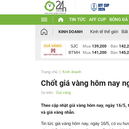
TIN TỨC
AFF CUP
BÓNG ĐÁ
Kinh tế thế giới
Bất
KINH DOANH
GIÁ VÀNG
SJC
Mua
139,200
Bán
142,
BTMH
Mua
141,200
Bán
145,
Trang chủ
Kinh doanh
Chốt giá vàng hôm nay n
Giá vàng
Sự kiện:
Theo cập nhật giá vàng hôm nay, ngày 16/5, 
và giá vàng nhẫn.
Tin tức giá vàng hôm nay, ngày 16/5, có xu h