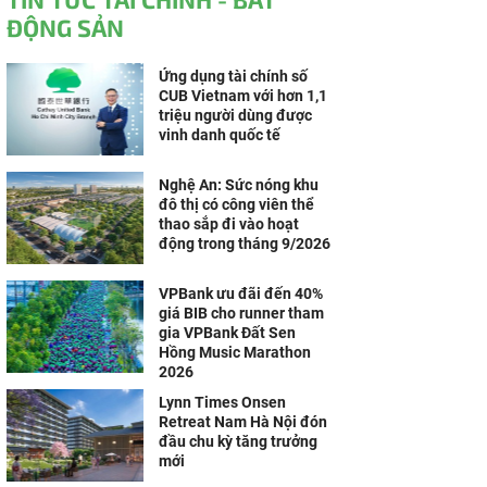
ĐỘNG SẢN
Ứng dụng tài chính số
CUB Vietnam với hơn 1,1
triệu người dùng được
vinh danh quốc tế
Nghệ An: Sức nóng khu
đô thị có công viên thể
thao sắp đi vào hoạt
động trong tháng 9/2026
VPBank ưu đãi đến 40%
giá BIB cho runner tham
gia VPBank Đất Sen
Hồng Music Marathon
2026
Lynn Times Onsen
Retreat Nam Hà Nội đón
đầu chu kỳ tăng trưởng
mới