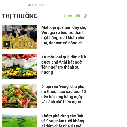
Doanh nghiệp cần gì để
vững vàng trước biến
THỊ TRƯỜNG
Xem thêm
động?
Một loại quả bán đầy chợ
Việt giá rẻ bèo trở thành
mặt hàng xuất khẩu chủ
lực, đạt con số hàng chục
triệu USD chỉ trong nửa
năm
Từ một loại quả dân đã ít
được chú ý, thị bất ngờ
'lên ngôi' trở thành xu
hướng
5 loại rau ‘vàng’ cho phụ
nữ thiếu máu sau tuổi 40
nên bổ sung hàng ngày
và cách chế biến ngon
Khám phá rừng cây ‘báu
vật’ 500 năm tuổi không
ai dám chặt phá ở Huế