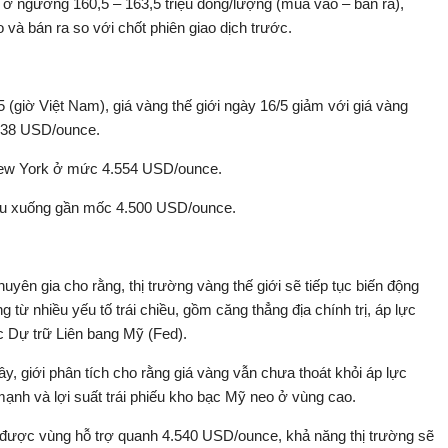
 ở ngưỡng 160,5 – 163,5 triệu đồng/lượng (mua vào – bán ra),
và bán ra so với chốt phiên giao dịch trước.
/5 (giờ Việt Nam), giá vàng thế giới ngày 16/5 giảm với giá vàng
538 USD/ounce.
New York ở mức 4.554 USD/ounce.
i sâu xuống gần mốc 4.500 USD/ounce.
uyên gia cho rằng, thị trường vàng thế giới sẽ tiếp tục biến động
 từ nhiều yếu tố trái chiều, gồm căng thẳng địa chính trị, áp lực
c Dự trữ Liên bang Mỹ (Fed).
, giới phân tích cho rằng giá vàng vẫn chưa thoát khỏi áp lực
mạnh và lợi suất trái phiếu kho bạc Mỹ neo ở vùng cao.
ữ được vùng hỗ trợ quanh 4.540 USD/ounce, khả năng thị trường sẽ