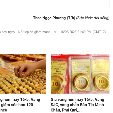
Theo Ngọc Phương (T/h)
(Sức khỏe đời sống)
-nay-ngay-16-5-tiep-da-giam-manh...
-
16/05/2026 21:49 PM (GMT+7)
ng hôm nay 16-5: Vàng
Giá vàng hôm nay 16/5: Vàng
i giảm sốc hơn 120
SJC, vàng nhẫn Bảo Tín Minh
unce
Châu, Phú Quý,...