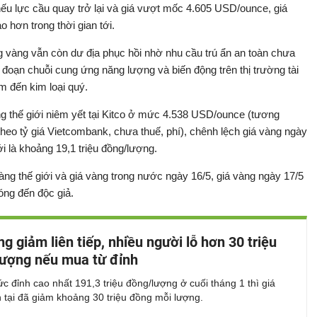
ếu lực cầu quay trở lại và giá vượt mốc 4.605 USD/ounce, giá
 hơn trong thời gian tới.
ng vàng vẫn còn dư địa phục hồi nhờ nhu cầu trú ẩn an toàn chưa
n đoạn chuỗi cung ứng năng lượng và biến động trên thị trường tài
ìm đến kim loại quý.
g thế giới niêm yết tại Kitco ở mức 4.538 USD/ounce (tương
heo tỷ giá Vietcombank, chưa thuế, phí), chênh lệch giá vàng ngày
ới là khoảng 19,1 triệu đồng/lượng.
ng thế giới và giá vàng trong nước ngày 16/5, giá vàng ngày 17/5
óng đến độc giả.
ng giảm liên tiếp, nhiều người lỗ hơn 30 triệu
ượng nếu mua từ đỉnh
c đỉnh cao nhất 191,3 triệu đồng/lượng ở cuối tháng 1 thì giá
 tại đã giảm khoảng 30 triệu đồng mỗi lượng.