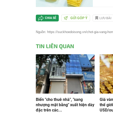
GỬI GÓP Ý
LƯU BÀI
CHIA SẺ
Nguồn: https://suckhoedoisong.vn/chot-gia-vang-hom
TIN LIÊN QUAN
Biển "cho thuê nhà", "sang
Giá và
nhượng mặt bằng" xuất hiện dày
thế giớ
đặc trên các...
USD/o