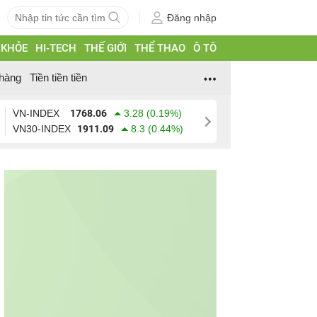
Đăng nhập
 KHỎE
HI-TECH
THẾ GIỚI
THỂ THAO
Ô TÔ
hàng
Tiền tiền tiền
VN-INDEX
1768.06
3.28 (0.19%)
VN30-INDEX
1911.09
8.3 (0.44%)