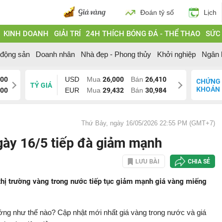
Đoán tỷ số
Lịch
KINH DOANH
GIẢI TRÍ
24H THÍCH BÓNG ĐÁ - THỂ THAO
SỨC
 động sản
Doanh nhân
Nhà đẹp - Phong thủy
Khởi nghiệp
Ngân 
200
USD
Mua
26,000
Bán
26,410
CHỨNG
TỶ GIÁ
KHOÁN
200
EUR
Mua
29,432
Bán
30,984
Thứ Bảy, ngày 16/05/2026 22:55 PM (GMT+7)
gày 16/5 tiếp đà giảm mạnh
LƯU BÀI
CHIA SẺ
thị trường vàng trong nước tiếp tục giảm mạnh giá vàng miếng
ướng như thế nào? Cập nhật mới nhất giá vàng trong nước và giá