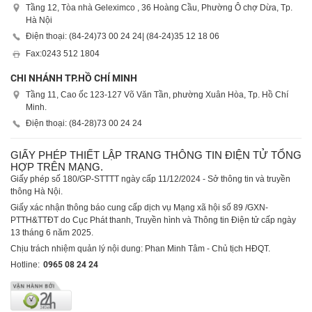
Tầng 12, Tòa nhà Geleximco , 36 Hoàng Cầu, Phường Ô chợ Dừa, Tp.
Hà Nội
Điện thoại: (84-24)
73 00 24 24
| (84-24)
35 12 18 06
Fax:
0243 512 1804
CHI NHÁNH TP.HỒ CHÍ MINH
Tầng 11, Cao ốc 123-127 Võ Văn Tần, phường Xuân Hòa, Tp. Hồ Chí
Minh.
Điện thoại: (84-28)
73 00 24 24
GIẤY PHÉP THIẾT LẬP TRANG THÔNG TIN ĐIỆN TỬ TỔNG
HỢP TRÊN MẠNG.
Giấy phép số 180/GP-STTTT ngày cấp 11/12/2024 - Sở thông tin và truyền
thông Hà Nội.
Giấy xác nhận thông báo cung cấp dịch vụ Mạng xã hội số 89 /GXN-
PTTH&TTĐT do Cục Phát thanh, Truyền hình và Thông tin Điện tử cấp ngày
13 tháng 6 năm 2025.
Chịu trách nhiệm quản lý nội dung: Phan Minh Tâm - Chủ tịch HĐQT.
Hotline:
0965 08 24 24