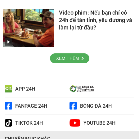
Video phim: Nếu bạn chỉ có
24h để tán tỉnh, yêu đương và
làm lại từ đầu?
XEM THÊM
APP 24H
FANPAGE 24H
BÓNG ĐÁ 24H
TIKTOK 24H
YOUTUBE 24H
CHUYÊN MỤC KHÁC