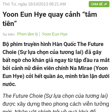
Thứ Tư, ngày 16/10/2013 08:21 AM
CHIA SẺ
Yoon Eun Hye quay cảnh “tắm
tiên”
Phim tâm lý
Yoon Eun Hye
Sự kiện:
Bộ phim truyền hình Hàn Quốc The Future
Choie (Sự lựa chọn của tương lai) đã gây
bất ngờ cho khán giả ngay từ tập đầu ra mắt
bởi cảnh nữ diễn viên chính Na Mirae (Yoon
Eun Hye) cởi hết quần áo, mình trần lặn dưới
nước.
The Future Choie (Sự lựa chọn của tương lai)
được xây dựng theo phong cách viễn tưởng
mới. Nhân vật chính trở về quá khứ để