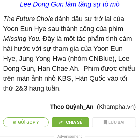
Lee Dong Gun làm tăng sự tò mò
The Future Choie
đánh dấu sự trở lại của
Yoon Eun Hye sau thành công của phim
Missing You.
Đây là một tác phẩm tình cảm
hài hước với sự tham gia của Yoon Eun
Hye, Jung Yong Hwa (nhóm CNBlue), Lee
Dong Gun, Han Chae Ah. Phim được chiếu
trên màn ảnh nhỏ KBS, Hàn Quốc vào tối
thứ 2&3 hàng tuần.
Theo Quỳnh_An
(Khampha.vn)
GỬI GÓP Ý
CHIA SẺ
LƯU BÀI