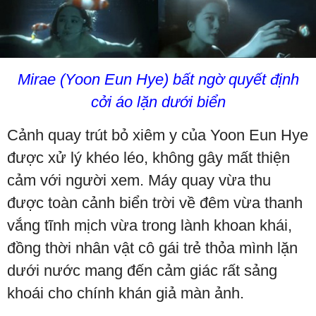
Mirae (Yoon Eun Hye) bất ngờ quyết định
cởi áo lặn dưới biển
Cảnh quay trút bỏ xiêm y của Yoon Eun Hye
được xử lý khéo léo, không gây mất thiện
cảm với người xem. Máy quay vừa thu
được toàn cảnh biển trời về đêm vừa thanh
vắng tĩnh mịch vừa trong lành khoan khái,
đồng thời nhân vật cô gái trẻ thỏa mình lặn
dưới nước mang đến cảm giác rất sảng
khoái cho chính khán giả màn ảnh.