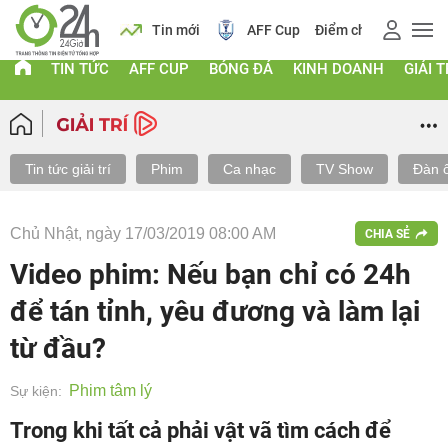
 vàng
Lịch
Tin mới
AFF Cup
Điểm chuẩn 2026
TIN TỨC
AFF CUP
BÓNG ĐÁ
KINH DOANH
GIẢI T
Tin tức giải trí
Phim
Ca nhạc
TV Show
Đàn 
Chủ Nhật, ngày 17/03/2019 08:00 AM
CHIA SẺ
Video phim: Nếu bạn chỉ có 24h
để tán tỉnh, yêu đương và làm lại
từ đầu?
Phim tâm lý
Sự kiện:
Trong khi tất cả phải vật vã tìm cách để