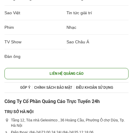
Sao Việt
Tin tức giải trí
Phim
Nhạc
TV Show
Sao Châu Á
Đàn ông
LIÊN HỆ QUẢNG CÁO
GÓP Ý
CHÍNH SÁCH BẢO MẬT
ĐIỀU KHOẢN SỬ DỤNG
Công Ty Cổ Phần Quảng Cáo Trực Tuyến 24h
TRỤ SỞ HÀ NỘI
Tầng 12, Tòa nhà Geleximco , 36 Hoàng Cầu, Phường Ô chợ Dừa, Tp.
Hà Nội
Điện thoại: (84-24)
73 00 24 24
| (84-24)
35 12 18 06