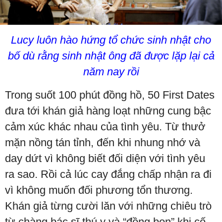
Lucy luôn hào hứng tổ chức sinh nhật cho
bố dù rằng sinh nhật ông đã được lặp lại cả
năm nay rồi
Trong suốt 100 phút đồng hồ, 50 First Dates
đưa tới khán giả hàng loạt những cung bậc
cảm xúc khác nhau của tình yêu. Từ thưở
mặn nồng tán tỉnh, đến khi nhung nhớ và
day dứt vì không biết đối diện với tình yêu
ra sao. Rồi cả lúc cay đắng chấp nhận ra đi
vì không muốn đối phương tổn thương.
Khán giả từng cười lăn với những chiêu trò
từ chàng bác sĩ thú y và “đồng bọn” khi cố