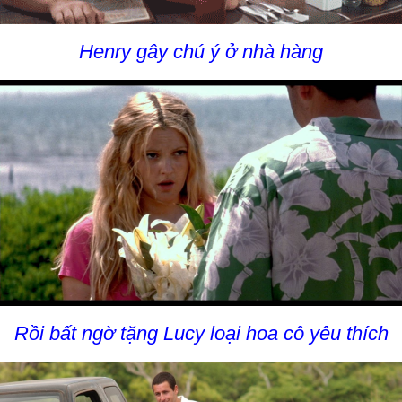
Henry gây chú ý ở nhà hàng
Rồi bất ngờ tặng Lucy loại hoa cô yêu thích