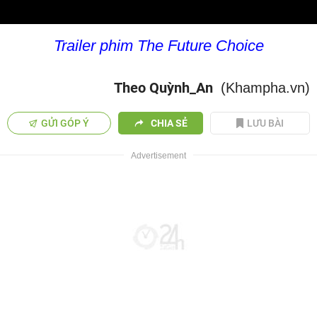
Trailer phim The Future Choice
Theo Quỳnh_An
(Khampha.vn)
GỬI GÓP Ý
CHIA SẺ
LƯU BÀI