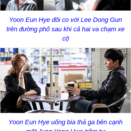
Yoon Eun Hye đôi co với Lee Dong Gun
trên đường phố sau khi cả hai va chạm xe
cộ
Yoon Eun Hye uống bia thả ga bên cạnh