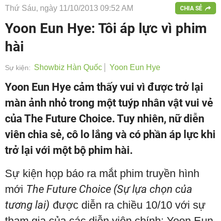
Thứ Sáu, ngày 11/10/2013 09:52 AM
CHIA SẺ
Yoon Eun Hye: Tôi áp lực vì phim
hài
Showbiz Hàn Quốc
Yoon Eun Hye
Sự kiện:
Yoon Eun Hye cảm thấy vui vì được trở lại
màn ảnh nhỏ trong một tuýp nhân vật vui vẻ
của The Future Choice. Tuy nhiên, nữ diễn
viên chia sẻ, cô lo lắng và có phần áp lực khi
trở lại với một bộ phim hài.
Sự kiện họp báo ra mắt phim truyền hình
mới
The Future Choice (Sự lựa chọn của
tương lai)
được diễn ra chiều 10/10 với sự
tham gia của các diễn viên chính: Yoon Eun