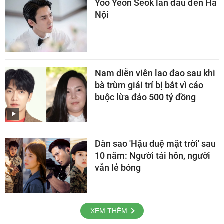
Yoo Yeon Seok lần đầu đến Hà
Nội
Nam diễn viên lao đao sau khi
bà trùm giải trí bị bắt vì cáo
buộc lừa đảo 500 tỷ đồng
Dàn sao 'Hậu duệ mặt trời' sau
10 năm: Người tái hôn, người
vẫn lẻ bóng
XEM THÊM