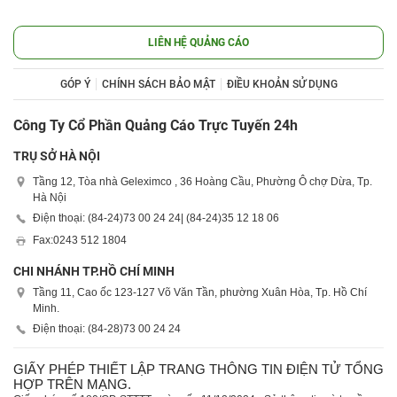
LIÊN HỆ QUẢNG CÁO
GÓP Ý
CHÍNH SÁCH BẢO MẬT
ĐIỀU KHOẢN SỬ DỤNG
Công Ty Cổ Phần Quảng Cáo Trực Tuyến 24h
TRỤ SỞ HÀ NỘI
Tầng 12, Tòa nhà Geleximco , 36 Hoàng Cầu, Phường Ô chợ Dừa, Tp.
Hà Nội
Điện thoại: (84-24)
73 00 24 24
| (84-24)
35 12 18 06
Fax:
0243 512 1804
CHI NHÁNH TP.HỒ CHÍ MINH
Tầng 11, Cao ốc 123-127 Võ Văn Tần, phường Xuân Hòa, Tp. Hồ Chí
Minh.
Điện thoại: (84-28)
73 00 24 24
GIẤY PHÉP THIẾT LẬP TRANG THÔNG TIN ĐIỆN TỬ TỔNG
HỢP TRÊN MẠNG.