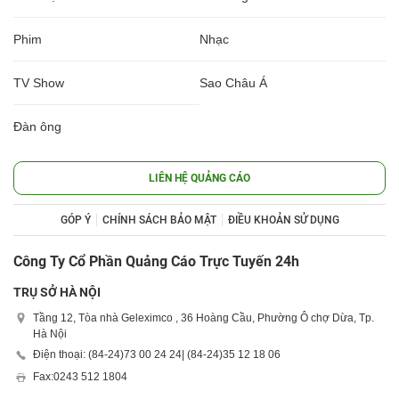
Phim
Nhạc
TV Show
Sao Châu Á
Đàn ông
LIÊN HỆ QUẢNG CÁO
GÓP Ý
CHÍNH SÁCH BẢO MẬT
ĐIỀU KHOẢN SỬ DỤNG
Công Ty Cổ Phần Quảng Cáo Trực Tuyến 24h
TRỤ SỞ HÀ NỘI
Tầng 12, Tòa nhà Geleximco , 36 Hoàng Cầu, Phường Ô chợ Dừa, Tp.
Hà Nội
Điện thoại: (84-24)
73 00 24 24
| (84-24)
35 12 18 06
Fax:
0243 512 1804