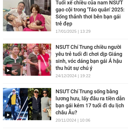
Tuổi xế chiều của nam NSƯT
gạo cội trong 'Táo quân' 2025:
Sống thảnh thơi bên bạn gái
trẻ đẹp
17/01/2025 | 13:29
NSƯT Chí Trung chiều người
yêu trẻ tuổi đi chơi dịp Giáng
sinh, vóc dáng bạn gái Á hậu
thu hút sự chú ý
24/12/2024 | 19:22
NSƯT Chí Trung sống bằng
lương hưu, lấy đâu ra tiền dẫn
bạn gái kém 17 tuổi đi du lịch
châu Âu?
20/11/2024 | 10:06