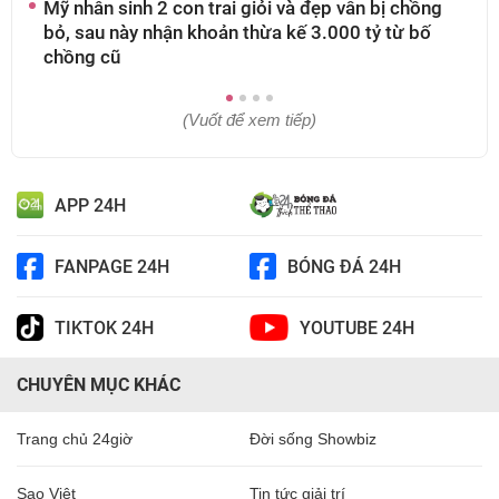
Mỹ nhân sinh 2 con trai giỏi và đẹp vẫn bị chồng
4
bỏ, sau này nhận khoản thừa kế 3.000 tỷ từ bố
c
chồng cũ
(Vuốt để xem tiếp)
APP 24H
FANPAGE 24H
BÓNG ĐÁ 24H
TIKTOK 24H
YOUTUBE 24H
CHUYÊN MỤC KHÁC
Trang chủ 24giờ
Đời sống Showbiz
Sao Việt
Tin tức giải trí