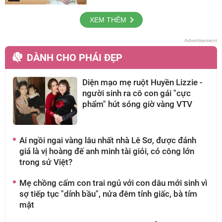
XEM THÊM
DÀNH CHO PHÁI ĐẸP
Diện mạo mẹ ruột Huyền Lizzie -
người sinh ra cô con gái "cực
phẩm" hút sóng giờ vàng VTV
Ai ngồi ngai vàng lâu nhất nhà Lê Sơ, được đánh
L
giá là vị hoàng đế anh minh tài giỏi, có công lớn
n
trong sử Việt?
g
Mẹ chồng cấm con trai ngủ với con dâu mới sinh vì
H
sợ tiếp tục "dính bầu", nửa đêm tỉnh giấc, bà tím
s
mặt
n