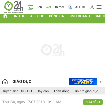
 vàng
Lịch
Tin mới
AFF Cup
Giá vàng
TIN TỨC
AFF CUP
BÓNG ĐÁ
KINH DOANH
GIẢI T
GIÁO DỤC
Tuyển sinh ĐH - CĐ
Dạy con
Thần đồng
Tin tức giáo dục
Thứ Ba, ngày 17/07/2018 10:11 AM
CHIA SẺ