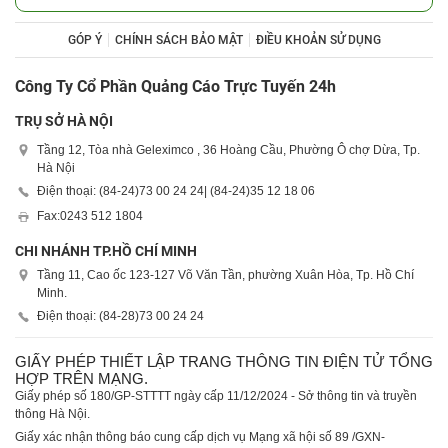
GÓP Ý
CHÍNH SÁCH BẢO MẬT
ĐIỀU KHOẢN SỬ DỤNG
Công Ty Cổ Phần Quảng Cáo Trực Tuyến 24h
TRỤ SỞ HÀ NỘI
Tầng 12, Tòa nhà Geleximco , 36 Hoàng Cầu, Phường Ô chợ Dừa, Tp.
Hà Nội
Điện thoại: (84-24)
73 00 24 24
| (84-24)
35 12 18 06
Fax:
0243 512 1804
CHI NHÁNH TP.HỒ CHÍ MINH
Tầng 11, Cao ốc 123-127 Võ Văn Tần, phường Xuân Hòa, Tp. Hồ Chí
Minh.
Điện thoại: (84-28)
73 00 24 24
GIẤY PHÉP THIẾT LẬP TRANG THÔNG TIN ĐIỆN TỬ TỔNG
HỢP TRÊN MẠNG.
Giấy phép số 180/GP-STTTT ngày cấp 11/12/2024 - Sở thông tin và truyền
thông Hà Nội.
Giấy xác nhận thông báo cung cấp dịch vụ Mạng xã hội số 89 /GXN-