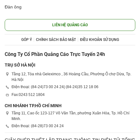
Đàn ông
LIÊN HỆ QUẢNG CÁO
GÓP Ý
CHÍNH SÁCH BẢO MẬT
ĐIỀU KHOẢN SỬ DỤNG
Công Ty Cổ Phần Quảng Cáo Trực Tuyến 24h
TRỤ SỞ HÀ NỘI
Tầng 12, Tòa nhà Geleximco , 36 Hoàng Cầu, Phường Ô chợ Dừa, Tp.
Hà Nội
Điện thoại: (84-24)
73 00 24 24
| (84-24)
35 12 18 06
Fax:
0243 512 1804
CHI NHÁNH TP.HỒ CHÍ MINH
Tầng 11, Cao ốc 123-127 Võ Văn Tần, phường Xuân Hòa, Tp. Hồ Chí
Minh.
Điện thoại: (84-28)
73 00 24 24