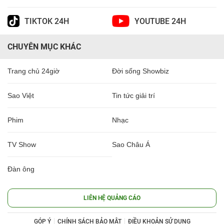
TIKTOK 24H
YOUTUBE 24H
CHUYÊN MỤC KHÁC
Trang chủ 24giờ
Đời sống Showbiz
Sao Việt
Tin tức giải trí
Phim
Nhạc
TV Show
Sao Châu Á
Đàn ông
LIÊN HỆ QUẢNG CÁO
GÓP Ý
CHÍNH SÁCH BẢO MẬT
ĐIỀU KHOẢN SỬ DỤNG