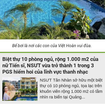
Bể bơi là nơi các con của Việt Hoàn vui đùa.
Biệt thự 10 phòng ngủ, rộng 1.000 m2 của
nữ Tiến sĩ, NSƯT vừa trở thành 1 trong 3
PGS hiếm hoi của lĩnh vực thanh nhạc
NSƯT Tân Nhàn sở hữu một biệt
thự có 10 phòng ngủ, tọa lạc trên
khuôn viên rộng 1.000 m2 có tầm
nhìn ra biển tại Quảng...