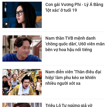
Con gái Vương Phi - Lý Á Bằng
'lột xác' ở tuổi 19
Nam thần TVB mệnh danh
'chồng quốc dân', U60 viên mãn
bên vợ hoa hậu nổi tiếng
Nam diễn viên 'Thần điêu đại
hiệp' làm phu kéo xe khiến
nhiều người xót xa
Triệu Lộ Tư ngừng giả vờ