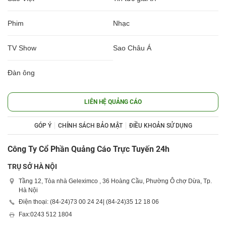
Phim
Nhạc
TV Show
Sao Châu Á
Đàn ông
LIÊN HỆ QUẢNG CÁO
GÓP Ý
CHÍNH SÁCH BẢO MẬT
ĐIỀU KHOẢN SỬ DỤNG
Công Ty Cổ Phần Quảng Cáo Trực Tuyến 24h
TRỤ SỞ HÀ NỘI
Tầng 12, Tòa nhà Geleximco , 36 Hoàng Cầu, Phường Ô chợ Dừa, Tp.
Hà Nội
Điện thoại: (84-24)
73 00 24 24
| (84-24)
35 12 18 06
Fax:
0243 512 1804