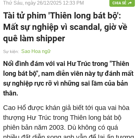
Thứ Sáu, ngày 26/12/2025 12:33 PM
CHIA SẺ
Tài tử phim 'Thiên long bát bộ':
Mất sự nghiệp vì scandal, giờ về
quê làm shipper
Sao Hoa ngữ
Sự kiện:
Nổi đình đám với vai Hư Trúc trong "Thiên
long bát bộ", nam diễn viên này tự đánh mất
sự nghiệp rực rỡ vì những sai lầm của bản
thân.
Cao Hổ được khán giả biết tới qua vai hòa
thượng Hư Trúc trong Thiên long bát bộ
phiên bản năm 2003. Dù không có quá
nhiều đất diễn song anh vẫn để lại ấn tượng