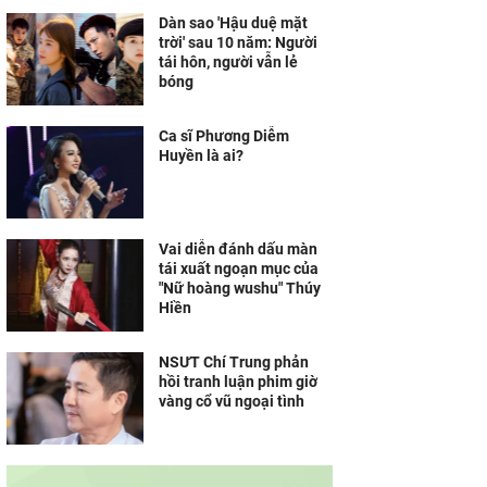
Dàn sao 'Hậu duệ mặt
trời' sau 10 năm: Người
tái hôn, người vẫn lẻ
bóng
Ca sĩ Phương Diễm
Huyền là ai?
Vai diễn đánh dấu màn
tái xuất ngoạn mục của
"Nữ hoàng wushu" Thúy
Hiền
NSƯT Chí Trung phản
hồi tranh luận phim giờ
vàng cổ vũ ngoại tình