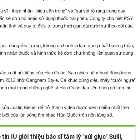
sĩ - thừa nhận “thiếu cẩn trọng” và “sai sót rõ ràng trong quy
 vấn kê đơn hộ hoặc sử dụng thuốc trái phép. Công ty cho biết PSY
 tính và duy trì điều trị trong thời gian dài dưới sự theo dõi của
ốc đúng liều lượng, không có hành vi lạm dụng chất hướng thần,
trình nhận thuốc và hình thức kê đơn chứ không liên quan sử dụng
sản xuất nổi tiếng của Hàn Quốc. Sau nhiều năm hoạt động trong
năm 2012 nhờ Gangnam Style. Ca khúc cùng điệu nhảy “cưỡi ngựa”
hành một trong những nghệ sĩ Hàn Quốc đầu tiên bùng nổ trên thị
ủa Justin Bieber để trở thành video được xem nhiều nhất trên
 biệt của làn sóng âm nhạc Hàn Quốc trên nền tảng số.
tin IU giới thiệu bác sĩ tâm lý "xúi giục" Sulli,