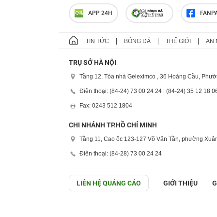
APP 24H
FANP
TIN TỨC
BÓNG ĐÁ
THẾ GIỚI
AN 
TRỤ SỞ HÀ NỘI
Tầng 12, Tòa nhà Geleximco , 36 Hoàng Cầu, Phườ
Điện thoại: (84-24) 73 00 24 24 | (84-24) 35 12 18 0
Fax: 0243 512 1804
CHI NHÁNH TP.HỒ CHÍ MINH
Tầng 11, Cao ốc 123-127 Võ Văn Tần, phường Xuân
Điện thoại: (84-28) 73 00 24 24
LIÊN HỆ QUẢNG CÁO
GIỚI THIỆU
G
GÓP Ý GIAO DIỆN