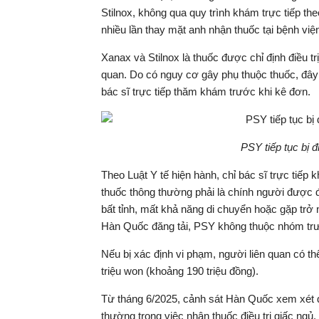
Stilnox, không qua quy trình khám trực tiếp t
nhiều lần thay mặt anh nhận thuốc tại bệnh việ
Xanax và Stilnox là thuốc được chỉ định điều trị
quan. Do có nguy cơ gây phụ thuộc thuốc, đâ
bác sĩ trực tiếp thăm khám trước khi kê đơn.
PSY tiếp tục bị 
Theo Luật Y tế hiện hành, chỉ bác sĩ trực ti
thuốc thông thường phải là chính người được đ
bất tỉnh, mất khả năng di chuyển hoặc gặp trở 
Hàn Quốc đăng tải, PSY không thuộc nhóm trư
Nếu bị xác định vi phạm, người liên quan có thể
triệu won (khoảng 190 triệu đồng).
Từ tháng 6/2025, cảnh sát Hàn Quốc xem xét qu
thường trong việc nhận thuốc điều trị giấc ngủ.