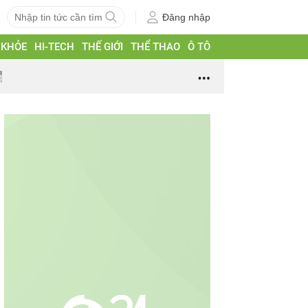
Đăng nhập
 KHỎE
HI-TECH
THẾ GIỚI
THỂ THAO
Ô TÔ
g