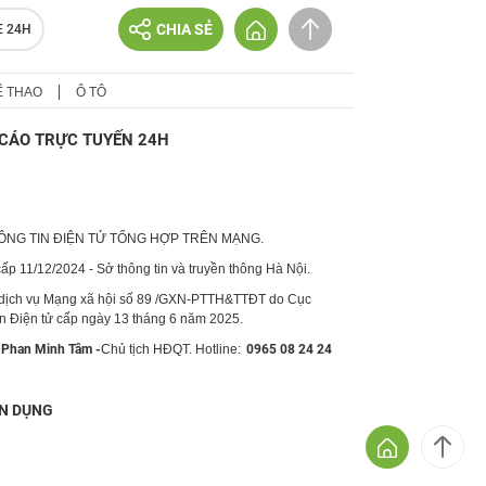
CHIA SẺ
E 24H
Ể THAO
Ô TÔ
CÁO TRỰC TUYẾN 24H
HÔNG TIN ĐIỆN TỬ TỔNG HỢP TRÊN MẠNG.
p 11/12/2024 - Sở thông tin và truyền thông Hà Nội.
 dịch vụ Mạng xã hội số 89 /GXN-PTTH&TTĐT do Cục
in Điện tử cấp ngày 13 tháng 6 năm 2025.
Phan Minh Tâm -
Chủ tịch HĐQT. Hotline:
0965 08 24 24
N DỤNG