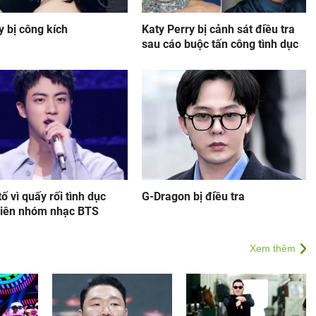
y bị công kích
Katy Perry bị cảnh sát điều tra
sau cáo buộc tấn công tình dục
tố vì quấy rối tình dục
G-Dragon bị điều tra
viên nhóm nhạc BTS
Xem thêm