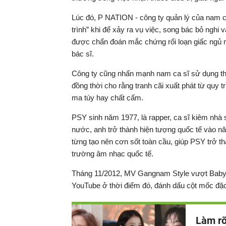
Lúc đó, P NATION - công ty quản lý của nam ca 
trình” khi để xảy ra vụ việc, song bác bỏ nghi
được chẩn đoán mắc chứng rối loạn giấc ngủ mãn
bác sĩ.
Công ty cũng nhấn mạnh nam ca sĩ sử dụng thu
đồng thời cho rằng tranh cãi xuất phát từ quy 
ma túy hay chất cấm.
PSY sinh năm 1977, là rapper, ca sĩ kiêm nhà 
nước, anh trở thành hiện tượng quốc tế vào 
từng tạo nên cơn sốt toàn cầu, giúp PSY trở t
trường âm nhạc quốc tế.
Tháng 11/2012, MV Gangnam Style vượt Baby c
YouTube ở thời điểm đó, đánh dấu cột mốc đặc
Làm rõ 