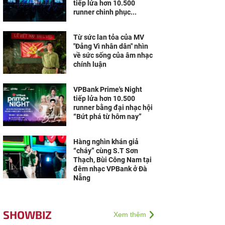
tiếp lửa hơn 10.500
runner chinh phục...
Từ sức lan tỏa của MV
"Đảng Vì nhân dân" nhìn
về sức sống của âm nhạc
chính luận
VPBank Prime's Night
tiếp lửa hơn 10.500
runner bằng đại nhạc hội
“Bứt phá từ hôm nay”
Hàng nghìn khán giả
“cháy” cùng S.T Sơn
Thạch, Bùi Công Nam tại
đêm nhạc VPBank ở Đà
Nẵng
SHOWBIZ
Xem thêm