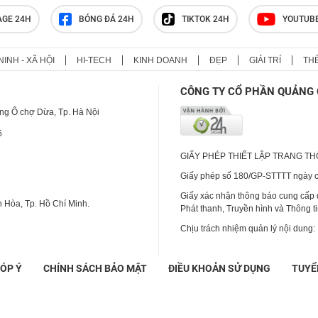
gây sốt khi tung ảnh mặc bikini
đáp trả antifan
AGE 24H
BÓNG ĐÁ 24H
TIKTOK 24H
YOUTUB
NINH - XÃ HỘI
HI-TECH
KINH DOANH
ĐẸP
GIẢI TRÍ
TH
Ca sĩ Phương Diễm Huyền là ai?
CÔNG TY CỔ PHẦN QUẢNG 
ng Ô chợ Dừa, Tp. Hà Nội
6
GIẤY PHÉP THIẾT LẬP TRANG T
Giấy phép số 180/GP-STTTT ngày cấ
Giấy xác nhận thông báo cung cấp
 Hòa, Tp. Hồ Chí Minh.
Phát thanh, Truyền hình và Thông t
Chịu trách nhiệm quản lý nội dung:
ÓP Ý
CHÍNH SÁCH BẢO MẬT
ĐIỀU KHOẢN SỬ DỤNG
TUYỂ