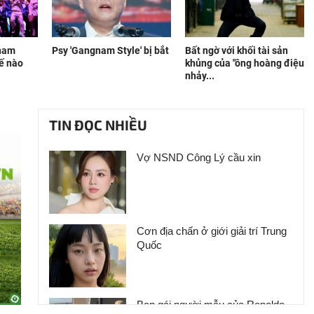
nam
Psy 'Gangnam Style' bị bắt
Bất ngờ với khối tài sản
hế nào
khủng của "ông hoàng điệu
nhảy...
TIN ĐỌC NHIỀU
Vợ NSND Công Lý cầu xin
Cơn địa chấn ở giới giải trí Trung
Quốc
Bạn gái người mẫu của Ronaldo