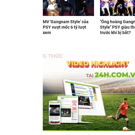
MV 'Gangnam Style' của
"Ông hoàng Gang
PSY vượt mốc 6 tỷ lượt
Style" PSY giàu t
xem
trước khi bị bắt?