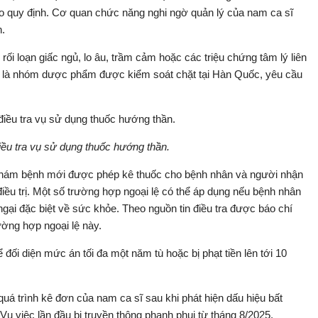
heo quy định. Cơ quan chức năng nghi ngờ quản lý của nam ca sĩ
n.
 rối loạn giấc ngủ, lo âu, trầm cảm hoặc các triệu chứng tâm lý liên
y là nhóm dược phẩm được kiểm soát chặt tại Hàn Quốc, yêu cầu
điều tra vụ sử dụng thuốc hướng thần.
ếp khám bệnh mới được phép kê thuốc cho bệnh nhân và người nhận
iều trị. Một số trường hợp ngoại lệ có thể áp dụng nếu bệnh nhân
ngại đặc biệt về sức khỏe. Theo nguồn tin điều tra được báo chí
ờng hợp ngoại lệ này.
 đối diện mức án tối đa một năm tù hoặc bị phạt tiền lên tới 10
á trình kê đơn của nam ca sĩ sau khi phát hiện dấu hiệu bất
 Vụ việc lần đầu bị truyền thông phanh phui từ tháng 8/2025.