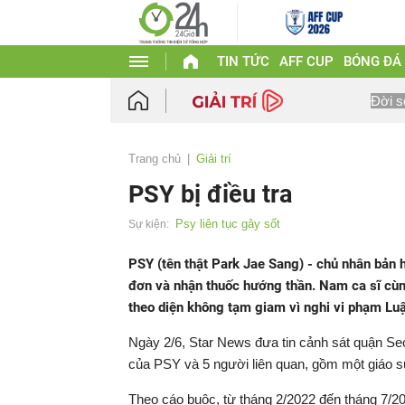
TIN TỨC
AFF CUP
BÓNG ĐÁ
Đời s
Trang chủ
Giải trí
PSY bị điều tra
Psy liên tục gây sốt
Sự kiện:
PSY (tên thật Park Jae Sang) - chủ nhân bản hi
đơn và nhận thuốc hướng thần. Nam ca sĩ cùn
theo diện không tạm giam vì nghi vi phạm Luậ
Ngày 2/6, Star News đưa tin cảnh sát quận Seo
của PSY và 5 người liên quan, gồm một giáo s
Theo cáo buộc, từ tháng 2/2022 đến tháng 7/2