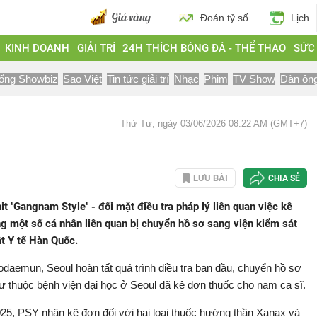
Đoán tỷ số
Lịch
KINH DOANH
GIẢI TRÍ
24H THÍCH BÓNG ĐÁ - THỂ THAO
SỨC
ống Showbiz
Sao Việt
Tin tức giải trí
Nhạc
Phim
TV Show
Đàn ôn
Thứ Tư, ngày 03/06/2026 08:22 AM (GMT+7)
LƯU BÀI
CHIA SẺ
t ''Gangnam Style'' - đối mặt điều tra pháp lý liên quan việc kê
g một số cá nhân liên quan bị chuyển hồ sơ sang viện kiểm sát
t Y tế Hàn Quốc.
daemun, Seoul hoàn tất quá trình điều tra ban đầu, chuyển hồ sơ
ư thuộc bệnh viện đại học ở Seoul đã kê đơn thuốc cho nam ca sĩ.
025, PSY nhận kê đơn đối với hai loại thuốc hướng thần Xanax và