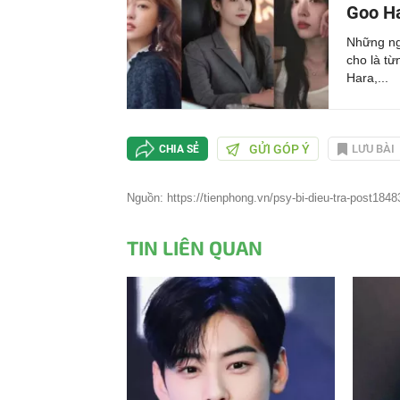
Goo Ha
Những ngà
cho là từ
Hara,...
GỬI GÓP Ý
LƯU BÀI
CHIA SẺ
Nguồn: https://tienphong.vn/psy-bi-dieu-tra-post1848
TIN LIÊN QUAN